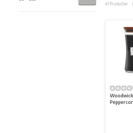
47 Producten
Woodwick 
Peppercor