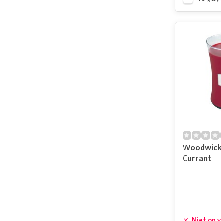
Woodwick
Currant
Niet op 