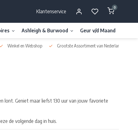
0
Klantenservice
ires
Ashleigh & Burwood
Geur v/d Maand
Millefi
Winkel en Webshop
Grootste Assortiment van Nederland & België
 lont. Geniet maar liefst 130 uur van jouw favoriete
ze de volgende dag in huis.