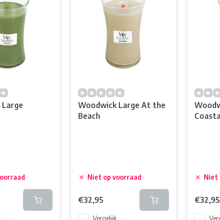
 Large
Woodwick Large At the
Woodw
Beach
Coasta
voorraad
Niet op voorraad
Niet
€32,95
€32,95
k
Vergelijk
Verg