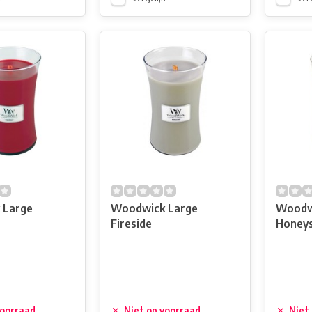
 Large
Woodwick Large
Woodw
Fireside
Honeys
voorraad
Niet op voorraad
Niet