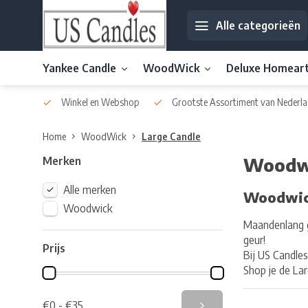
Alle categorieën
Yankee Candle
WoodWick
Deluxe Homear
af € 30
Winkel en Webshop
Grootste Assortiment van Nederla
Home
WoodWick
Large Candle
Merken
Woodwi
Alle merken
Woodwick
Woodwick
Maandenlang g
geur!
Prijs
Bij US Candles
Shop je de La
€0 - €35