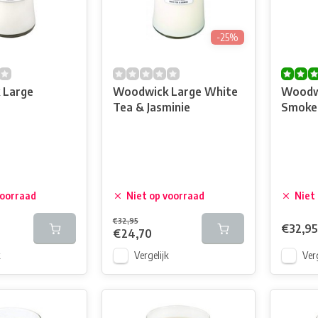
-25%
 Large
Woodwick Large White
Woodw
Tea & Jasminie
Smoke
voorraad
Niet op voorraad
Niet
€32,95
€32,95
€24,70
k
Vergelijk
Verg