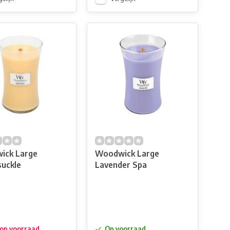
ick Large
Woodwick Large
uckle
Lavender Spa
 op voorraad
Op voorraad