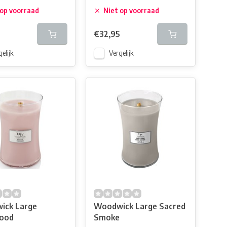
 op voorraad
Niet op voorraad
€32,95
elijk
Vergelijk
ick Large
Woodwick Large Sacred
ood
Smoke