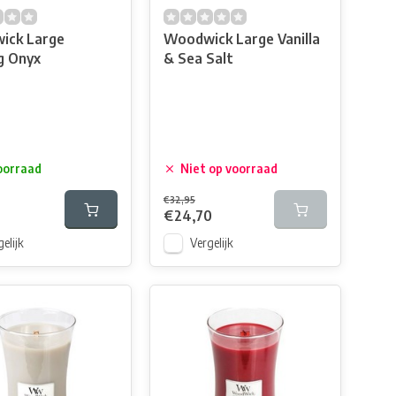
ick Large
Woodwick Large Vanilla
g Onyx
& Sea Salt
oorraad
Niet op voorraad
€32,95
€24,70
elijk
Vergelijk