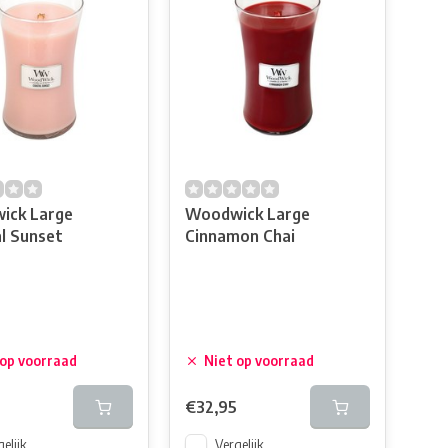
ick Large
Woodwick Large
l Sunset
Cinnamon Chai
 op voorraad
Niet op voorraad
€32,95
elijk
Vergelijk