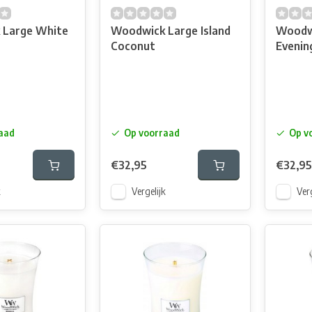
 Large White
Woodwick Large Island
Woodw
Coconut
Evenin
aad
Op voorraad
Op v
€32,95
€32,95
k
Vergelijk
Verg