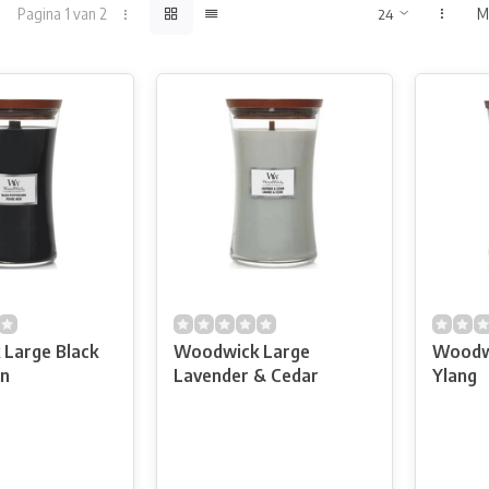
Pagina 1 van 2
M
Large Black
Woodwick Large
Woodwi
n
Lavender & Cedar
Ylang