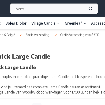
t
Boles D'olor
Village Candle
Greenleaf
Accesso
nd & België
Snelle Verzending
Gratis Verzending vanaf € 30
ck Large Candle
 Large Candle
eurplezier met deze prachtige Large Candle met knisperende houten
 vind je uiteraard het complete Large Candle geuren assortiment.
rge Candle van WoodWick op werkdagen voor 17:00 uur dan heb je de