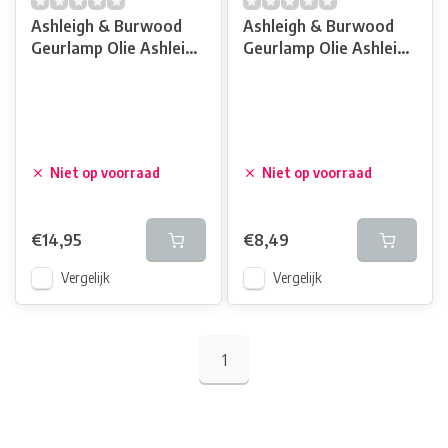
Ashleigh & Burwood
Ashleigh & Burwood
Geurlamp Olie Ashleigh
Geurlamp Olie Ashleigh
& Burwood Midnight
& Burwood Midnight
Oud 500 ml
Oud 250 ml
Niet op voorraad
Niet op voorraad
€14,95
€8,49
Vergelijk
Vergelijk
1