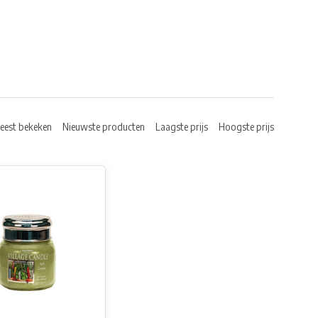
eest bekeken
Nieuwste producten
Laagste prijs
Hoogste prijs