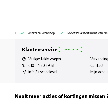
af € 30
Winkel en Webshop
Grootste Assortiment van Nederla
Klantenservice
now opened
Veelgestelde vragen
Verzending
010 - 4 50 59 51
Contact
info@uscandles.nl
Mijn accou
Nooit meer acties of kortingen missen 