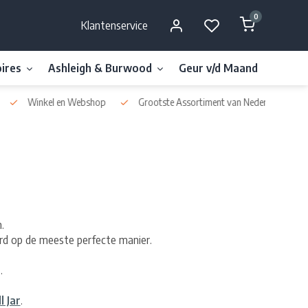
0
Klantenservice
ires
Ashleigh & Burwood
Geur v/d Maand
Millefi
Winkel en Webshop
Grootste Assortiment van Nederland & België
.
rd op de meeste perfecte manier.
.
l Jar
.