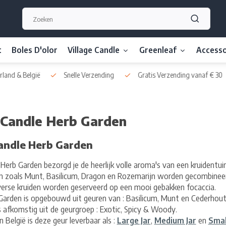
t
Boles D'olor
Village Candle
Greenleaf
Accesso
nd & België
Snelle Verzending
Gratis Verzending vanaf € 30
 Candle Herb Garden
Candle Herb Garden
 Herb Garden bezorgd je de heerlijk volle aroma's van een kruidentuin
en zoals Munt, Basilicum, Dragon en Rozemarijn worden gecombinee
 verse kruiden worden geserveerd op een mooi gebakken focaccia.
Garden is opgebouwd uit geuren van : Basilicum, Munt en Cederhout
 afkomstig uit de geurgroep : Exotic, Spicy & Woody.
n België is deze geur leverbaar als :
Large Jar
,
Medium Jar
en
Smal