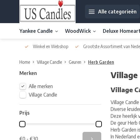
Alle categorieën
Yankee Candle
WoodWick
Deluxe Homear
af € 30
Winkel en Webshop
Grootste Assortiment van Nederla
Home
Village Candle
Geuren
Herb Garden
Merken
Village
Alle merken
Village 
Village Candle
Village Candle
Diverse kruid
Prijs
Deze heerlijk
De geur Herb 
Herb Garden is
In Nederland e
€0 - €30