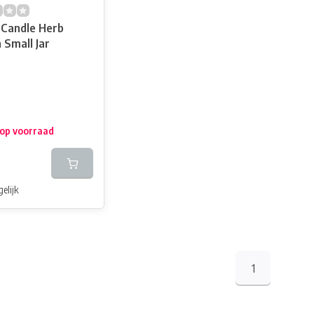
e Candle Herb
 Small Jar
 op voorraad
elijk
1