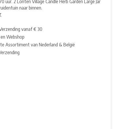
70 uur. 2 Lonten Village Candle Herb Garden Large Jar
ruidentuin naar binnen.
r
 Verzending vanaf € 30
 en Webshop
te Assortiment van Nederland & België
 Verzending