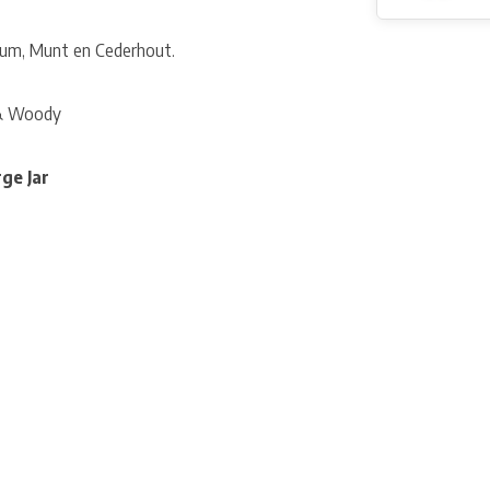
icum, Munt en Cederhout.
y & Woody
ge Jar