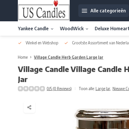
Alle categorieën
Yankee Candle
WoodWick
Deluxe Homear
af € 30
Winkel en Webshop
Grootste Assortiment van Nederla
Home
Village Candle Herb Garden Large Jar
Village Candle
Village Candle 
Jar
0/5 (0 Reviews)
Toon alle:
Large Jar
,
Nieuwe Co