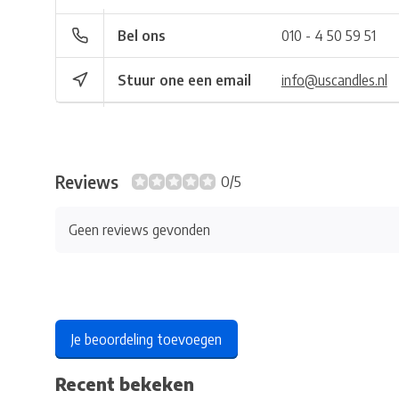
Bel ons
010 - 4 50 59 51
Stuur one een email
info@uscandles.nl
Reviews
0/5
Geen reviews gevonden
Je beoordeling toevoegen
Recent bekeken