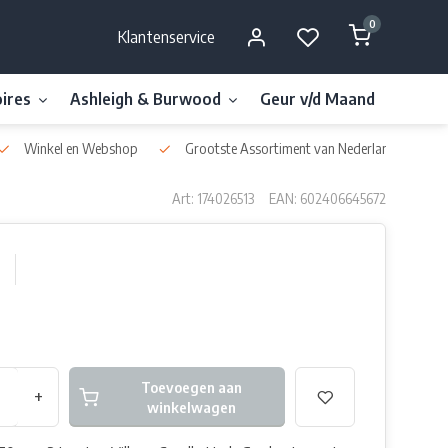
0
Klantenservice
ires
Ashleigh & Burwood
Geur v/d Maand
Millefi
Winkel en Webshop
Grootste Assortiment van Nederland & België
Art: 174026513
EAN: 602406645672
Toevoegen aan
+
winkelwagen