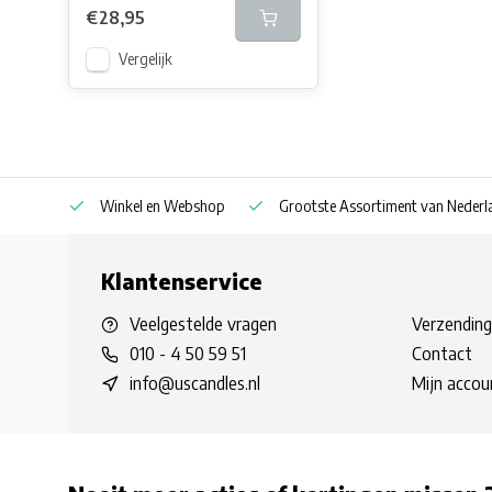
€28,95
Vergelijk
af € 30
Winkel en Webshop
Grootste Assortiment van Nederla
Klantenservice
Veelgestelde vragen
Verzending
010 - 4 50 59 51
Contact
info@uscandles.nl
Mijn accou