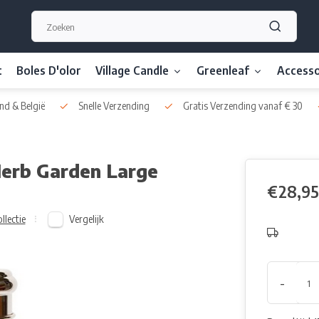
t
Boles D'olor
Village Candle
Greenleaf
Accesso
nd & België
Snelle Verzending
Gratis Verzending vanaf € 30
Herb Garden Large
€28,95
Vergelijk
llectie
-