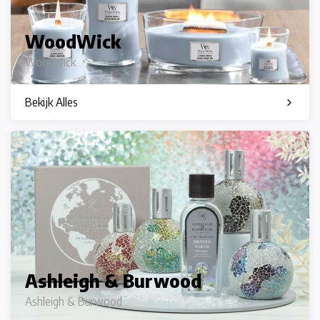
WoodWick
Woodwick
Bekijk Alles
Ashleigh & Burwood
Ashleigh & Burwood