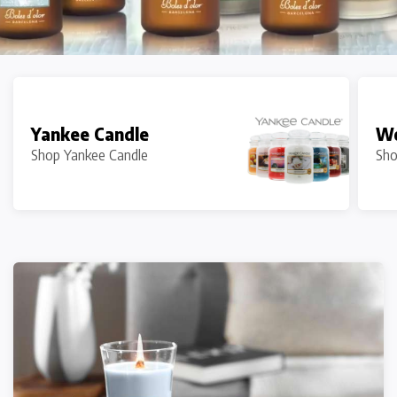
Yankee Candle
W
Shop Yankee Candle
Sh