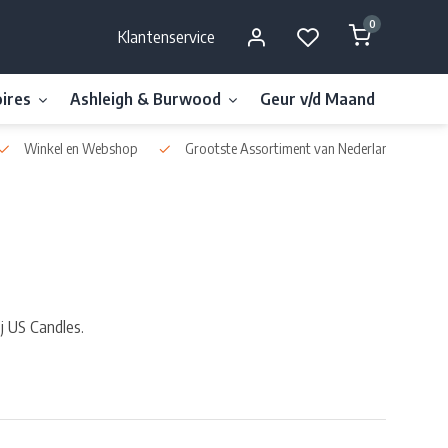
0
Klantenservice
ires
Ashleigh & Burwood
Geur v/d Maand
Millefi
Winkel en Webshop
Grootste Assortiment van Nederland & België
j US Candles.