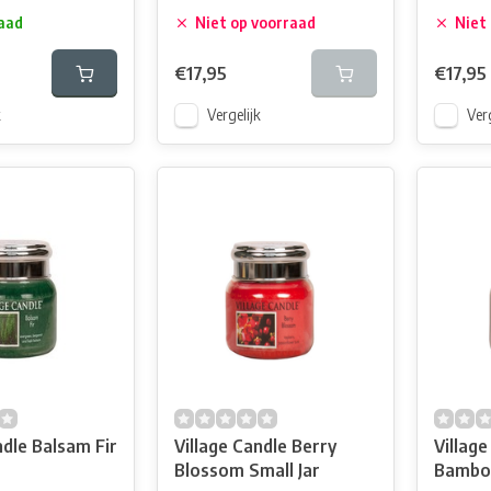
aad
Niet op voorraad
Niet
€17,95
€17,95
k
Vergelijk
Verg
ndle Balsam Fir
Village Candle Berry
Village
Blossom Small Jar
Bamboo