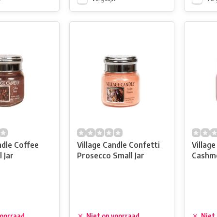
ndle Coffee
Village Candle Confetti
Villag
 Jar
Prosecco Small Jar
Cashme
voorraad
Niet op voorraad
Niet