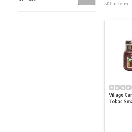
80 Producten
Village Ca
Tobac Smal