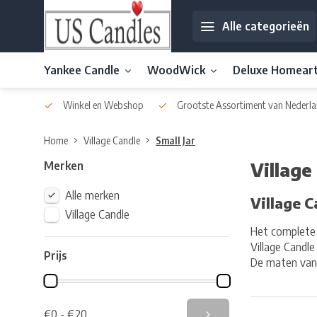
Alle categorieën
Yankee Candle
WoodWick
Deluxe Homear
af € 30
Winkel en Webshop
Grootste Assortiment van Nederla
Home
Village Candle
Small Jar
Merken
Village
Alle merken
Village C
Village Candle
Het complete V
Village Candle
Prijs
De maten van 
€0 - €20