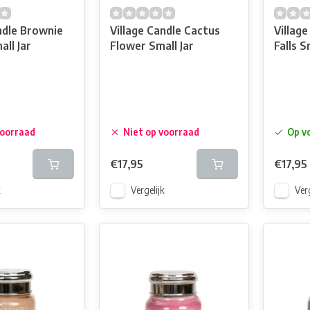
ndle Brownie
Village Candle Cactus
Villag
all Jar
Flower Small Jar
Falls S
voorraad
Niet op voorraad
Op v
€17,95
€17,95
k
Vergelijk
Verg