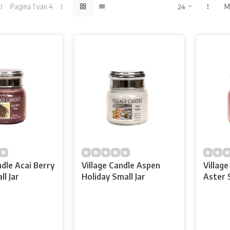
Pagina 1 van 4
M
ndle Acai Berry
Village Candle Aspen
Villag
l Jar
Holiday Small Jar
Aster 