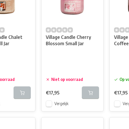
ndle Chalet
Village Candle Cherry
Villag
l Jar
Blossom Small Jar
Coffee 
voorraad
Niet op voorraad
Op v
€17,95
€17,95
k
Vergelijk
Verg