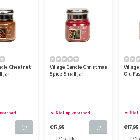
ndle Chestnut
Village Candle Christmas
Village
l Jar
Spice Small Jar
Old Fa
voorraad
Niet op voorraad
Niet
€17,95
€17,95
k
Vergelijk
Verg