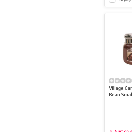
Village Ca
Bean Small
Niet op 