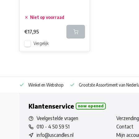
Niet op voorraad
€17,95
Vergelijk
af € 30
Winkel en Webshop
Grootste Assortiment van Nederla
Klantenservice
now opened
Veelgestelde vragen
Verzending
010 - 4 50 59 51
Contact
info@uscandles.nl
Mijn accou