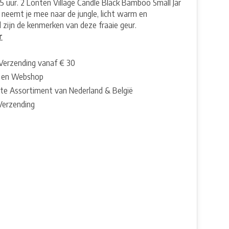
55 uur. 2 Lonten Village Candle Black Bamboo Small Jar
r neemt je mee naar de jungle, licht warm en
 zijn de kenmerken van deze fraaie geur.
r
 Verzending vanaf € 30
 en Webshop
te Assortiment van Nederland & België
 Verzending