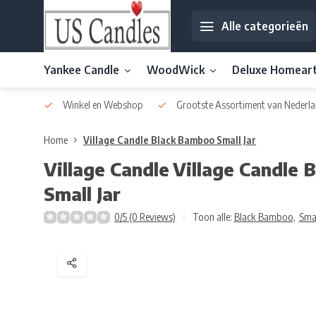
Alle categorieën
Yankee Candle
WoodWick
Deluxe Homear
af € 30
Winkel en Webshop
Grootste Assortiment van Nederla
Home
Village Candle Black Bamboo Small Jar
Village Candle
Village Candle 
Small Jar
0/5 (0 Reviews)
Toon alle:
Black Bamboo
,
Smal