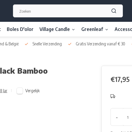
t
Boles D'olor
Village Candle
Greenleaf
Accesso
nd & België
Snelle Verzending
Gratis Verzending vanaf € 30
Black Bamboo
€17,95
Vergelijk
l Jar
-