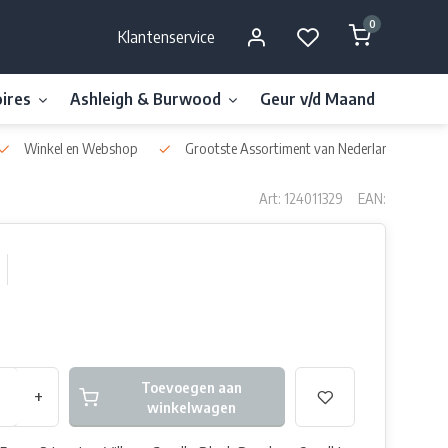
0
Klantenservice
ires
Ashleigh & Burwood
Geur v/d Maand
Millefi
Winkel en Webshop
Grootste Assortiment van Nederland & België
Art: 124011329
EAN:
Toevoegen aan
+
winkelwagen