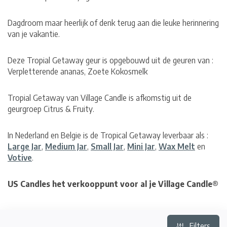
Dagdroom maar heerlijk of denk terug aan die leuke herinnering
van je vakantie.
Deze Tropial Getaway geur is opgebouwd uit de geuren van :
Verpletterende ananas, Zoete Kokosmelk
Tropial Getaway van Village Candle is afkomstig uit de
geurgroep Citrus & Fruity.
In Nederland en Belgie is de Tropical Getaway leverbaar als :
Large Jar
,
Medium Jar
,
Small Jar
,
Mini Jar
,
Wax Melt
en
Votive
.
US Candles het verkooppunt voor al je Village Candle®
Filters