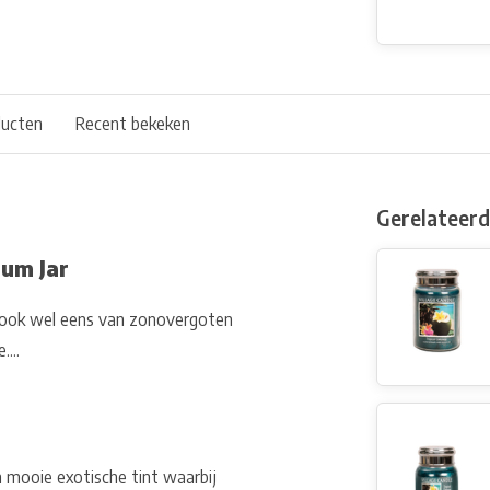
ducten
Recent bekeken
Gerelateer
um Jar
j ook wel eens van zonovergoten
...
n mooie exotische tint waarbij