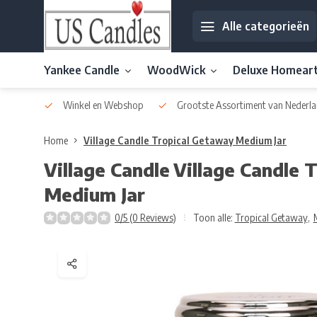
Alle categorieën
Yankee Candle
WoodWick
Deluxe Homear
af € 30
Winkel en Webshop
Grootste Assortiment van Nederla
Home
Village Candle Tropical Getaway Medium Jar
Village Candle
Village Candle 
Medium Jar
0/5 (0 Reviews)
Toon alle:
Tropical Getaway
,