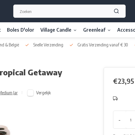
t
Boles D'olor
Village Candle
Greenleaf
Accesso
nd & België
Snelle Verzending
Gratis Verzending vanaf € 30
Tropical Getaway
€23,95
Vergelijk
Medium Jar
-