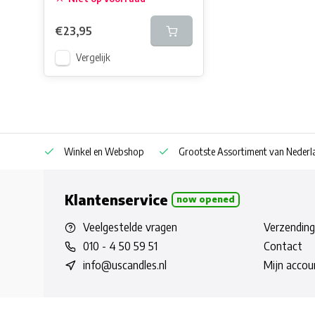
€23,95
Vergelijk
af € 30
Winkel en Webshop
Grootste Assortiment van Nederla
Klantenservice
now opened
Veelgestelde vragen
Verzending
010 - 4 50 59 51
Contact
info@uscandles.nl
Mijn accou