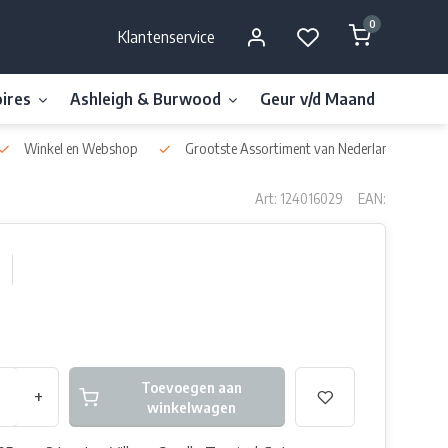
0
Klantenservice
ires
Ashleigh & Burwood
Geur v/d Maand
Millefi
Winkel en Webshop
Grootste Assortiment van Nederland & België
Art: 124016029
EAN:
Toevoegen aan
+
winkelwagen