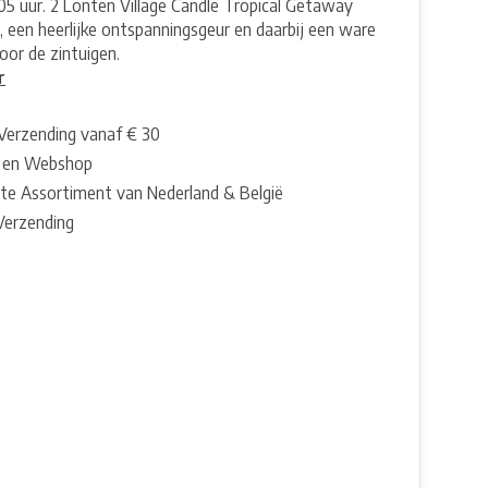
105 uur. 2 Lonten Village Candle Tropical Getaway
, een heerlijke ontspanningsgeur en daarbij een ware
oor de zintuigen.
r
 Verzending vanaf € 30
 en Webshop
te Assortiment van Nederland & België
 Verzending