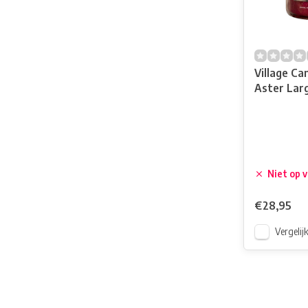
Village C
Aster Larg
Niet op 
€28,95
Vergelij