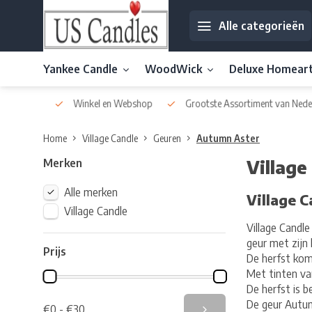
Alle categorieën
Yankee Candle
WoodWick
Deluxe Homear
af € 30
Winkel en Webshop
Grootste Assortiment van Nederla
Home
Village Candle
Geuren
Autumn Aster
Merken
Village
Alle merken
Village 
Village Candle
Village Candl
geur met zijn
Prijs
De herfst komt
Met tinten va
De herfst is 
De geur Autum
€0 - €30