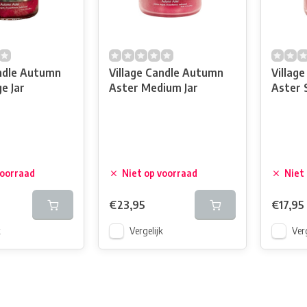
andle Autumn
Village Candle Autumn
Villag
e Jar
Aster Medium Jar
Aster 
voorraad
Niet op voorraad
Niet
€23,95
€17,95
k
Vergelijk
Verg