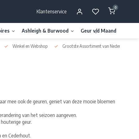
0
Klantenservice
ires
Ashleigh & Burwood
Geur v/d Maand
Millefi
Winkel en Webshop
Grootste Assortiment van Nederland & België
daar mee ook de geuren, geniet van deze mooie bloemen
e verandering van het seizoen aangeven.
houterige geur.
n en Cederhout.