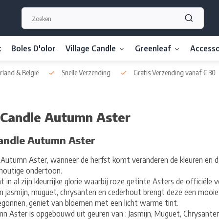
t
Boles D'olor
Village Candle
Greenleaf
Accesso
nd & België
Snelle Verzending
Gratis Verzending vanaf € 30
 Candle Autumn Aster
Candle Autumn Aster
e Autumn Aster, wanneer de herfst komt veranderen de kleuren en 
 houtige ondertoon.
 in al zijn kleurrijke glorie waarbij roze getinte Asters de officiël
n jasmijn, muguet, chrysanten en cederhout brengt deze een mooie 
begonnen, geniet van bloemen met een licht warme tint.
n Aster is opgebouwd uit geuren van : Jasmijn, Muguet, Chrysante