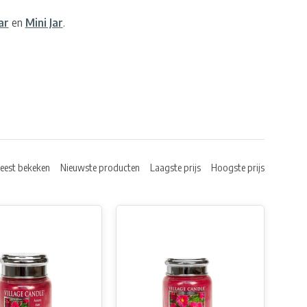
ar
en
Mini Jar
.
eest bekeken
Nieuwste producten
Laagste prijs
Hoogste prijs