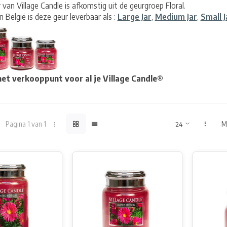
an Village Candle is afkomstig uit de geurgroep Floral.
n België is deze geur leverbaar als :
Large Jar
,
Medium Jar
,
Small J
et verkooppunt voor al je Village Candle®
Pagina 1 van 1
M