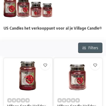
US Candles het verkooppunt voor al je Village Candle®
Filters