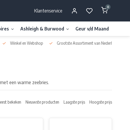
0
Klantenservice
ires
Ashleigh & Burwood
Geur v/d Maand
Millefi
Winkel en Webshop
Grootste Assortiment van Nederland & België
d met een warme zeebries.
eest bekeken
Nieuwste producten
Laagste prijs
Hoogste prijs