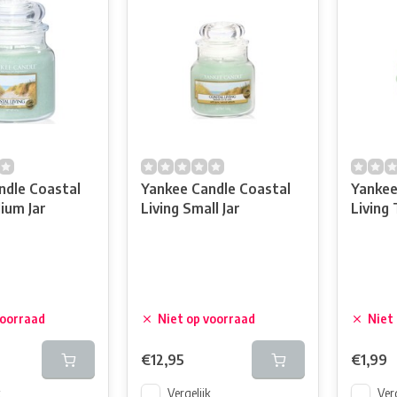
ndle Coastal
Yankee Candle Coastal
Yankee
ium Jar
Living Small Jar
Living 
voorraad
Niet op voorraad
Niet
€12,95
€1,99
k
Vergelijk
Verg