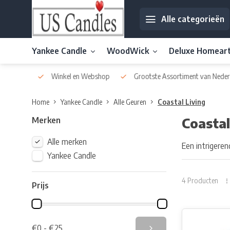
Alle categorieën
Yankee Candle
WoodWick
Deluxe Homear
af € 30
Winkel en Webshop
Grootste Assortiment van Nederla
Home
Yankee Candle
Alle Geuren
Coastal Living
Merken
Coastal
Alle merken
Een intrigere
Yankee Candle
4 Producten
Prijs
€0 - €25