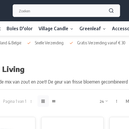
t
Boles D'olor
Village Candle
Greenleaf
Accesso
nd & België
Snelle Verzending
Gratis Verzending vanaf € 30
 Living
nde mix van zout en zoet! De geur van frisse bloemen gecombineer
Pagina 1 van 1
M