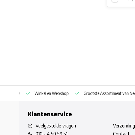
af € 30
Winkel en Webshop
Grootste Assortiment van Nederla
Klantenservice
Veelgestelde vragen
Verzending
010 - 4 50 59 51
Contact