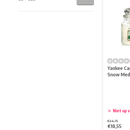
Yankee Can
Snow Medi
Niet op 
€24,75
€18,55