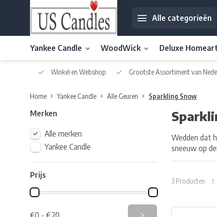
Alle categorieën
Yankee Candle
WoodWick
Deluxe Homear
af € 30
Winkel en Webshop
Grootste Assortiment van Nederla
Home
Yankee Candle
Alle Geuren
Sparkling Snow
Merken
Sparkl
Alle merken
Wedden dat hie
Yankee Candle
sneeuw op d
Prijs
3 Producten
€0 - €20