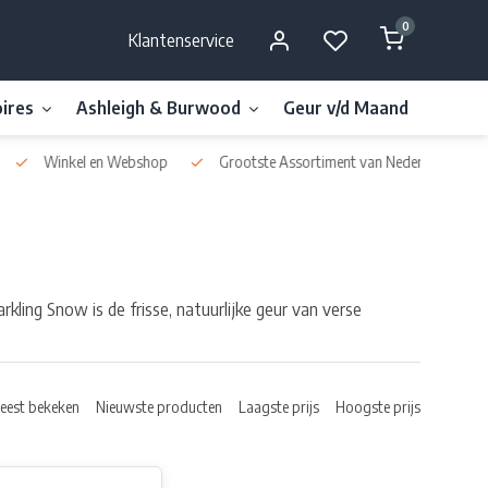
0
Klantenservice
ires
Ashleigh & Burwood
Geur v/d Maand
Millefi
Winkel en Webshop
Grootste Assortiment van Nederland & België
kling Snow is de frisse, natuurlijke geur van verse
eest bekeken
Nieuwste producten
Laagste prijs
Hoogste prijs