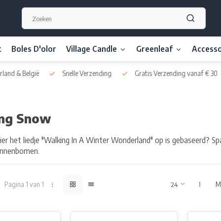
t
Boles D'olor
Village Candle
Greenleaf
Accesso
nd & België
Snelle Verzending
Gratis Verzending vanaf € 30
ing Snow
r het liedje "Walking In A Winter Wonderland" op is gebaseerd? Spar
ennenbomen.
Pagina 1 van 1
M