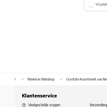
Vergelij
af € 30
Winkel en Webshop
Grootste Assortiment van Nederla
Klantenservice
Veelgestelde vragen
Verzending