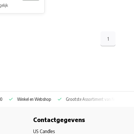
elijk
1
Winkel en Webshop
Grootste Assortiment van Nederland & Belg
Contactgegevens
US Candles