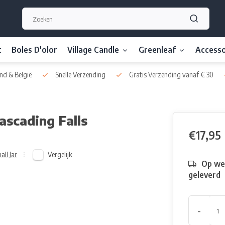
t
Boles D'olor
Village Candle
Greenleaf
Accesso
nd & België
Snelle Verzending
Gratis Verzending vanaf € 30
ascading Falls
€17,95
Vergelijk
all Jar
Op we
geleverd
-