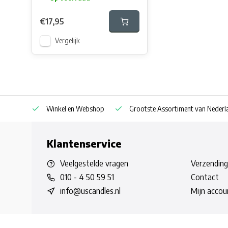
€17,95
Vergelijk
af € 30
Winkel en Webshop
Grootste Assortiment van Nederla
Klantenservice
Veelgestelde vragen
Verzending
010 - 4 50 59 51
Contact
info@uscandles.nl
Mijn accou