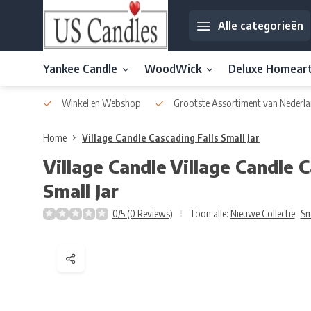
Alle categorieën
Yankee Candle
WoodWick
Deluxe Homear
af € 30
Winkel en Webshop
Grootste Assortiment van Nederla
Home
Village Candle Cascading Falls Small Jar
Village Candle
Village Candle C
Small Jar
0/5 (0 Reviews)
Toon alle:
Nieuwe Collectie
,
Sm