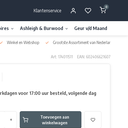
0
Klantenservice
ires
Ashleigh & Burwood
Geur v/d Maand
Millefi
Winkel en Webshop
Grootste Assortiment van Nederland & België
Art: 174011511
EAN: 602406621607
rkdagen voor 17:00 uur besteld, volgende dag
Toevoegen aan
+
winkelwagen