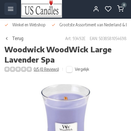
0
Winkel en Webshop
Grootste Assortiment van Nederland & Bel
Terug
Art: 93492E
EAN: 5038581054698
Woodwick
WoodWick Large
Lavender Spa
Vergelijk
0/5 (0 Reviews)