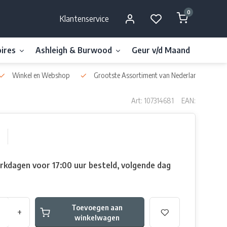
0
Klantenservice
ires
Ashleigh & Burwood
Geur v/d Maand
Millefi
Winkel en Webshop
Grootste Assortiment van Nederland & België
Art: 107314681
EAN:
rkdagen voor 17:00 uur besteld, volgende dag
Toevoegen aan
+
winkelwagen