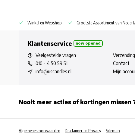
af € 30
Winkel en Webshop
Grootste Assortiment van Nederla
Klantenservice
now opened
Veelgestelde vragen
Verzending
010 - 4 50 59 51
Contact
info@uscandles.nl
Mijn accou
Nooit meer acties of kortingen missen 
Algemene voorwaarden
Disclaimer en Privacy
Sitemap