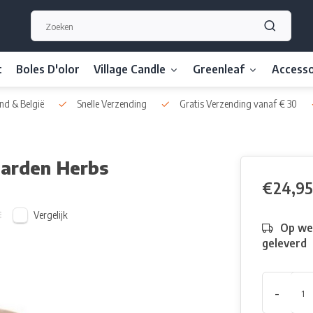
t
Boles D'olor
Village Candle
Greenleaf
Accesso
nd & België
Snelle Verzending
Gratis Verzending vanaf € 30
Garden Herbs
€24,95
Vergelijk
Op we
geleverd
-