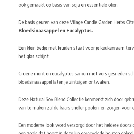
ook gemaakt op basis van soja en essentiële oliën.
De basis geuren van deze Village Candle Garden Herbs Citru
Bloedsinaasappel en Eucalyptus.
Een klein bedje met kruiden staat voor je keukenraam terw
het glas schijnt.
Groene munt en eucalyptus samen met vers gesneden sche
bloedsinaasappel laten je zintuigen ontwaken.
Deze Natural Soy Blend Collectie kenmerkt zich door gebrui
van te maken zal de kaars sneller poolen, en zorgen voor e
Een moderne look word verzorgd door het heldere doorzi
een zoals dat hoort in deze lijn gerecyclede houten deksel