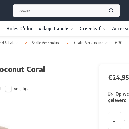
t
Boles D'olor
Village Candle
Greenleaf
Accesso
nd & België
Snelle Verzending
Gratis Verzending vanaf € 30
Coconut Coral
€24,95
Vergelijk
Op we
geleverd
-