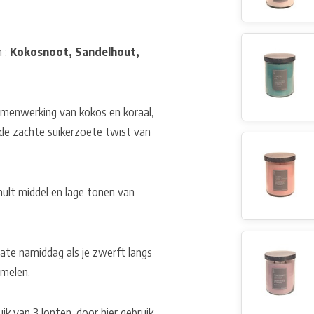
n :
Kokosnoot, Sandelhout,
amenwerking van kokos en koraal,
de zachte suikerzoete twist van
ult middel en lage tonen van
 late namiddag als je zwerft langs
amelen.
k van 3 lonten, door hier gebruik