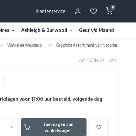
0
Klantenservice
ires
Ashleigh & Burwood
Geur v/d Maand
Millefi
Winkel en Webshop
Grootste Assortiment van Nederland & België
Art: 107314677
EAN:
rkdagen voor 17:00 uur besteld, volgende dag
Toevoegen aan
+
winkelwagen