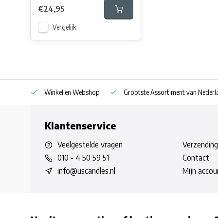
€24,95
Vergelijk
af € 30
Winkel en Webshop
Grootste Assortiment van Nederla
Klantenservice
Veelgestelde vragen
Verzending
010 - 4 50 59 51
Contact
info@uscandles.nl
Mijn accou