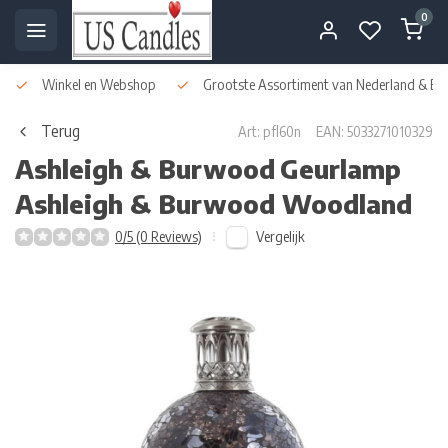
0
Winkel en Webshop
Grootste Assortiment van Nederland & Bel
Terug
Art: pfl60n
EAN: 5033271010329
Ashleigh & Burwood
Geurlamp
Ashleigh & Burwood Woodland
Vergelijk
0/5 (0 Reviews)