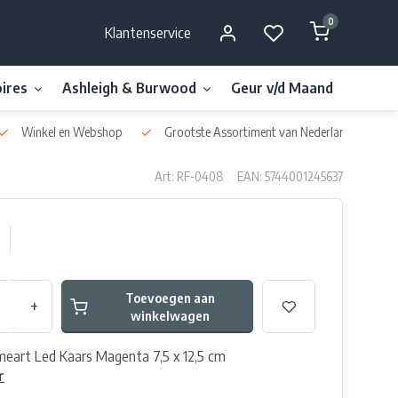
0
Klantenservice
ires
Ashleigh & Burwood
Geur v/d Maand
Millefi
Winkel en Webshop
Grootste Assortiment van Nederland & België
Art: RF-0408
EAN: 5744001245637
Toevoegen aan
+
winkelwagen
eart Led Kaars Magenta 7,5 x 12,5 cm
r