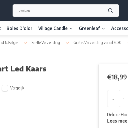
t
Boles D'olor
Village Candle
Greenleaf
Accesso
nd & België
Snelle Verzending
Gratis Verzending vanaf € 30
rt Led Kaars
€18,99
Vergelijk
-
Deluxe Hom
Lees mee