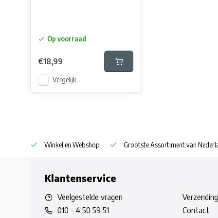
Op voorraad
€18,99
Vergelijk
af € 30
Winkel en Webshop
Grootste Assortiment van Nederla
Klantenservice
Veelgestelde vragen
Verzending
010 - 4 50 59 51
Contact