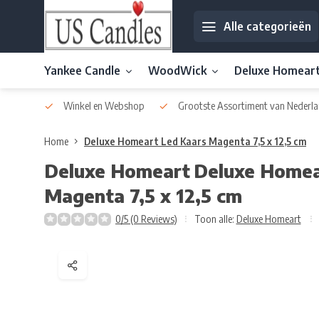
Alle categorieën
Yankee Candle
WoodWick
Deluxe Homear
af € 30
Winkel en Webshop
Grootste Assortiment van Nederla
Home
Deluxe Homeart Led Kaars Magenta 7,5 x 12,5 cm
Deluxe Homeart
Deluxe Homea
Magenta 7,5 x 12,5 cm
0/5 (0 Reviews)
Toon alle:
Deluxe Homeart