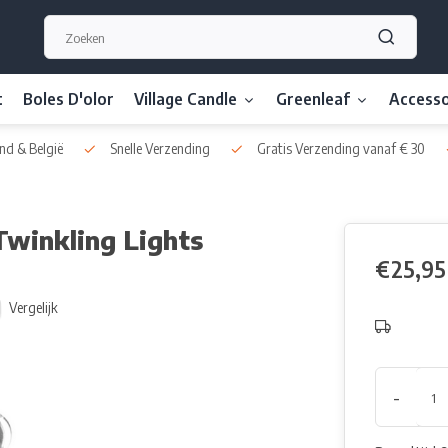
t
Boles D'olor
Village Candle
Greenleaf
Accesso
nd & België
Snelle Verzending
Gratis Verzending vanaf € 30
Twinkling Lights
€25,95
Vergelijk
-