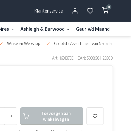
0
Klantenservice
ires
Ashleigh & Burwood
Geur v/d Maand
Millefi
Winkel en Webshop
Grootste Assortiment van Nederland & België
Art: 1631373E
EAN: 5038581123509
Toevoegen aan
+
winkelwagen