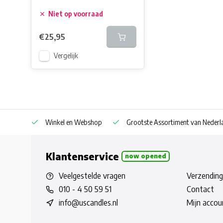
Niet op voorraad
€25,95
Vergelijk
af € 30
Winkel en Webshop
Grootste Assortiment van Nederla
Klantenservice
now opened
Veelgestelde vragen
Verzending
010 - 4 50 59 51
Contact
info@uscandles.nl
Mijn accou