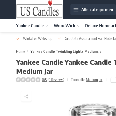
Alle categorieën
Yankee Candle
WoodWick
Deluxe Homear
af € 30
Winkel en Webshop
Grootste Assortiment van Nederla
Home
Yankee Candle Twinkling Lights Medium Jar
Yankee Candle
Yankee Candle 
Medium Jar
0/5 (0 Reviews)
Toon alle:
Medium Jar