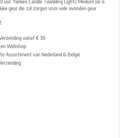
90 uur. Yankee Candle Twinkling Lights Medium Jar is
lijke geur die zal zorgen voor vele avonden geur
r
 Verzending vanaf € 30
 en Webshop
te Assortiment van Nederland & België
 Verzending