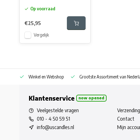
Op voorraad
€25,95
Vergelijk
af € 30
Winkel en Webshop
Grootste Assortiment van Nederla
Klantenservice
now opened
Veelgestelde vragen
Verzending
010 - 4 50 59 51
Contact
info@uscandles.nl
Mijn accou