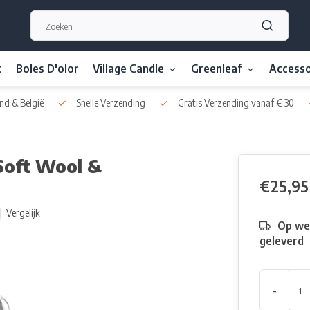
t
Boles D'olor
Village Candle
Greenleaf
Accesso
nd & België
Snelle Verzending
Gratis Verzending vanaf € 30
Soft Wool &
€25,95
Vergelijk
Op we
geleverd
-