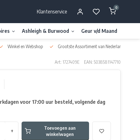
0
Klantenservice
ires
Ashleigh & Burwood
Geur v/d Maand
Millefi
Winkel en Webshop
Grootste Assortiment van Nederland & België
Art: 1727409E
EAN: 5038581147710
rkdagen voor 17:00 uur besteld, volgende dag
Toevoegen aan
+
winkelwagen