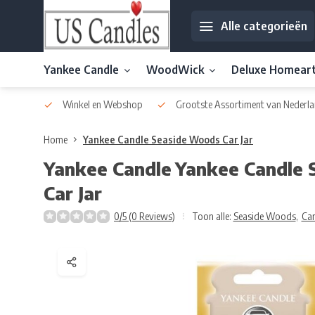
Alle categorieën
Yankee Candle
WoodWick
Deluxe Homear
af € 30
Winkel en Webshop
Grootste Assortiment van Nederla
Home
Yankee Candle Seaside Woods Car Jar
Yankee Candle
Yankee Candle
Car Jar
0/5 (0 Reviews)
Toon alle:
Seaside Woods
,
Car