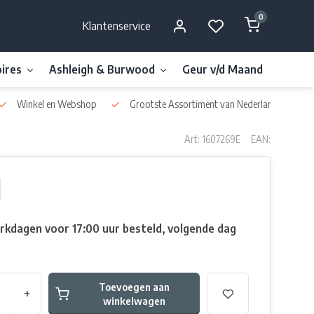
0
Klantenservice
ires
Ashleigh & Burwood
Geur v/d Maand
Millefi
Winkel en Webshop
Grootste Assortiment van Nederland & België
Art: 1607269E
EAN:
rkdagen voor 17:00 uur besteld, volgende dag
Toevoegen aan
+
winkelwagen