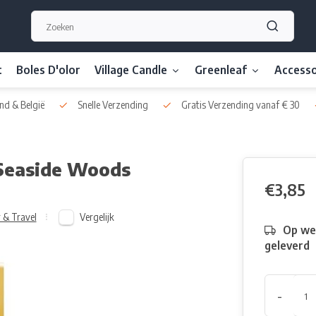
t
Boles D'olor
Village Candle
Greenleaf
Accesso
nd & België
Snelle Verzending
Gratis Verzending vanaf € 30
 Seaside Woods
€3,85
Vergelijk
 & Travel
Op we
geleverd
-