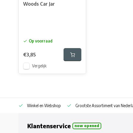
Woods Car Jar
Op voorraad
€3,85
Vergelijk
af € 30
Winkel en Webshop
Grootste Assortiment van Nederla
Klantenservice
now opened