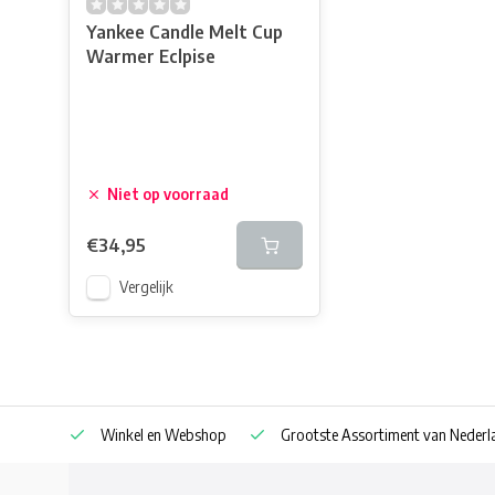
Yankee Candle Melt Cup
Warmer Eclpise
Niet op voorraad
€34,95
Vergelijk
af € 30
Winkel en Webshop
Grootste Assortiment van Nederla