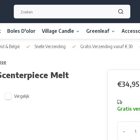
t
Boles D'olor
Village Candle
Greenleaf
Accesso
nd & België
Snelle Verzending
Gratis Verzending vanaf € 30
pse
Scenterpiece Melt
€34,95
Vergelijk
Gratis ve
-