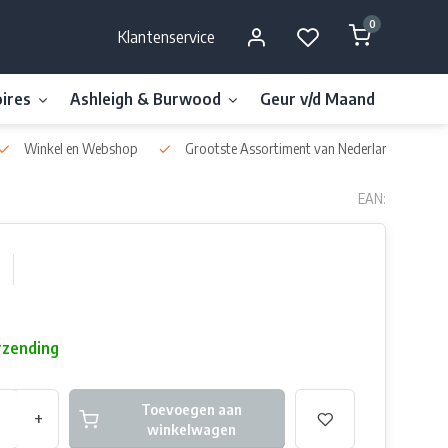
0
Klantenservice
ires
Ashleigh & Burwood
Geur v/d Maand
Millefi
Winkel en Webshop
Grootste Assortiment van Nederland & België
EAN:
rzending
Toevoegen aan
+
winkelwagen