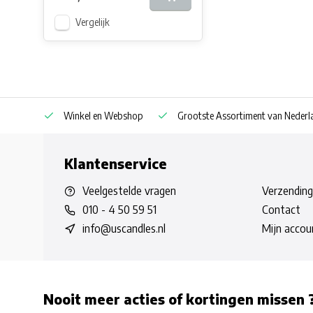
Vergelijk
af € 30
Winkel en Webshop
Grootste Assortiment van Nederla
Klantenservice
Veelgestelde vragen
Verzending
010 - 4 50 59 51
Contact
info@uscandles.nl
Mijn accou
Nooit meer acties of kortingen missen 