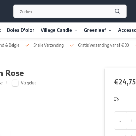
t
Boles D'olor
Village Candle
Greenleaf
Accesso
nd & België
Snelle Verzending
Gratis Verzending vanaf € 30
 Rose
€24,75
Vergelijk
se
-