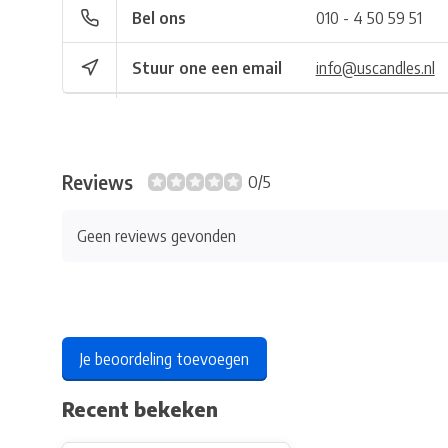
Bel ons
010 - 4 50 59 51
Stuur one een email
info@uscandles.nl
Reviews
0/5
Geen reviews gevonden
Je beoordeling toevoegen
Recent bekeken