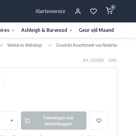
0
Klantenservice
ires
Ashleigh & Burwood
Geur v/d Maand
Millefi
Winkel en Webshop
Grootste Assortiment van Nederland & België
Art: 92068E
EAN:
Toevoegen aan
+
winkelwagen