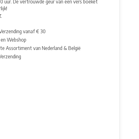
60 uur. De vertrouwde geur van een vers boeket
ijk!
r
 Verzending vanaf € 30
 en Webshop
te Assortiment van Nederland & België
 Verzending