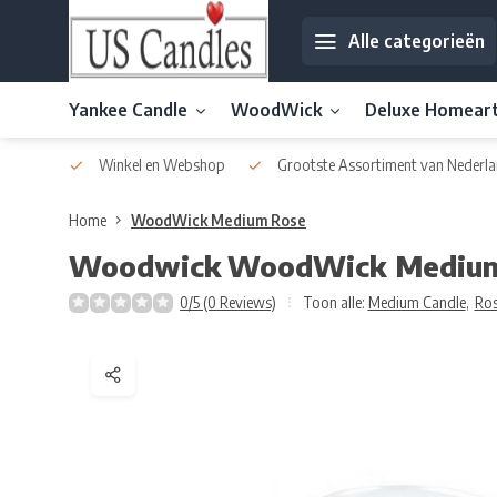
Alle categorieën
Yankee Candle
WoodWick
Deluxe Homear
af € 30
Winkel en Webshop
Grootste Assortiment van Nederla
Home
WoodWick Medium Rose
Woodwick
WoodWick Medium
0/5 (0 Reviews)
Toon alle:
Medium Candle
,
Ro