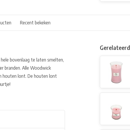
ducten
Recent bekeken
Gerelateer
 hele bovenlaag te laten smelten,
ier branden. Alle Woodwick
n houten lont. De houten lont
urtje!