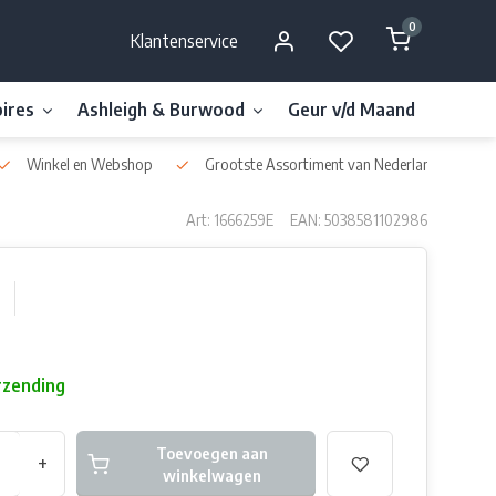
0
Klantenservice
ires
Ashleigh & Burwood
Geur v/d Maand
Millefi
Winkel en Webshop
Grootste Assortiment van Nederland & België
Art: 1666259E
EAN: 5038581102986
rzending
Toevoegen aan
+
winkelwagen