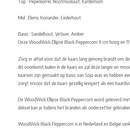
Top : Peperkorrel, Nootmuskaat, Kardemom
Mid : Elemi, Koriander, Cederhout
Basis : Sandelhout, Vetiver, Amber
Deze WoodWick Ellipse Black Peppercorn 9 cm hoog en 11 
Zorg er altijd voor dat de kaars lang genoeg brandt om de
dit voorkomt kuilen in de kaars en zal deze langer en moo
kaarsen zijn gemaakt op basis van Soja was en hebben ee
zorgt ervoor dat de kaars gezellig knispert als een haardvu
De WoodWick Ellipse Black Peppercorn word geleverd met
deksel kan je tijdens het branden als onderzetter gebruike
WoodWick Black Peppercorn is in Nederland en Belgie verkr