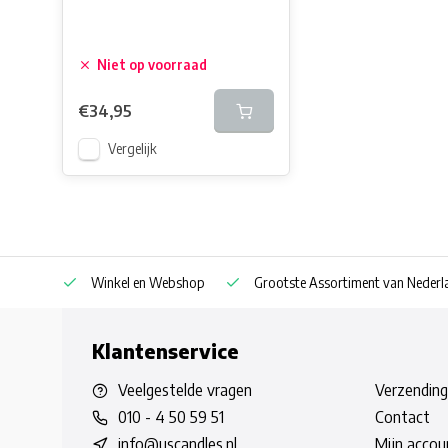
Niet op voorraad
€34,95
Vergelijk
af € 30
Winkel en Webshop
Grootste Assortiment van Nederla
Klantenservice
Veelgestelde vragen
Verzending
010 - 4 50 59 51
Contact
info@uscandles.nl
Mijn accou