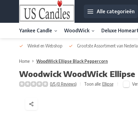
Alle categorieën
Yankee Candle
WoodWick
Deluxe Homear
af € 30
Winkel en Webshop
Grootste Assortiment van Nederla
Home
WoodWick Ellipse Black Peppercorn
Woodwick
WoodWick Ellipse 
Ver
0/5 (0 Reviews)
Toon alle:
Ellipse