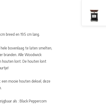
cm breed en 19.5 cm lang.
 hele bovenlaag te laten smelten,
ier branden. Alle Woodwick
n houten lont. De houten lont
urtje!
 een mooie houten deksel, deze
n.
ijgbaar als : Black Peppercorn