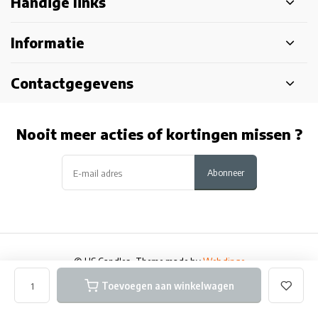
Handige links
Informatie
Contactgegevens
Nooit meer acties of kortingen missen ?
Abonneer
© US Candles
- Theme made by
Webdinge
Algemene voorwaarden
Disclaimer en Privacy
Sitemap
Toevoegen aan winkelwagen