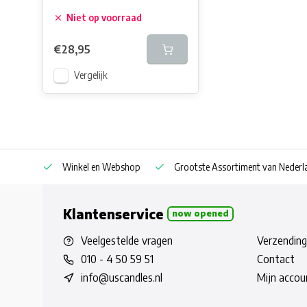
Niet op voorraad
€28,95
Vergelijk
af € 30
Winkel en Webshop
Grootste Assortiment van Nederla
Klantenservice
now opened
Veelgestelde vragen
Verzending
010 - 4 50 59 51
Contact
info@uscandles.nl
Mijn accou