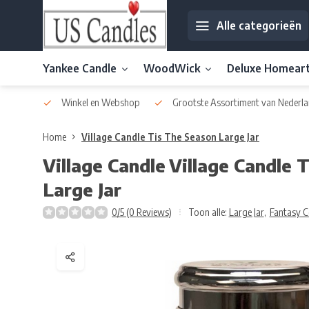
Alle categorieën
Yankee Candle
WoodWick
Deluxe Homear
af € 30
Winkel en Webshop
Grootste Assortiment van Nederla
Home
Village Candle Tis The Season Large Jar
Village Candle
Village Candle 
Large Jar
0/5 (0 Reviews)
Toon alle:
Large Jar
,
Fantasy C