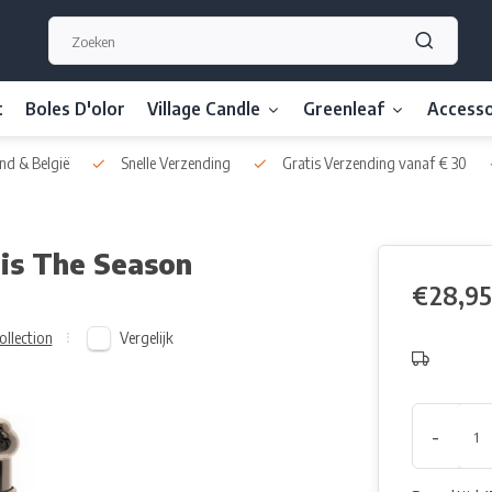
t
Boles D'olor
Village Candle
Greenleaf
Accesso
nd & België
Snelle Verzending
Gratis Verzending vanaf € 30
Tis The Season
€28,95
Vergelijk
ollection
-