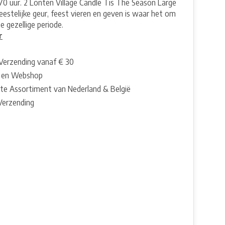
170 uur. 2 Lonten Village Candle Tis The Season Large
 feestelijke geur, feest vieren en geven is waar het om
e gezellige periode.
r
 Verzending vanaf € 30
 en Webshop
te Assortiment van Nederland & België
 Verzending