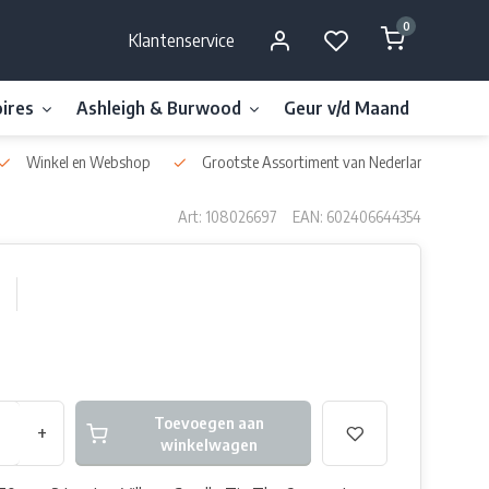
0
Klantenservice
ires
Ashleigh & Burwood
Geur v/d Maand
Millefi
Winkel en Webshop
Grootste Assortiment van Nederland & België
Art: 108026697
EAN: 602406644354
Toevoegen aan
+
winkelwagen