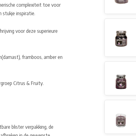
erische complexiteit toe voor
stukje inspiratie.
hrijving voor deze superieure
im(damast), framboos, amber en
rgroep Citrus & Fruity.
bare blister verpakking, de
n afbreken in de gewenste