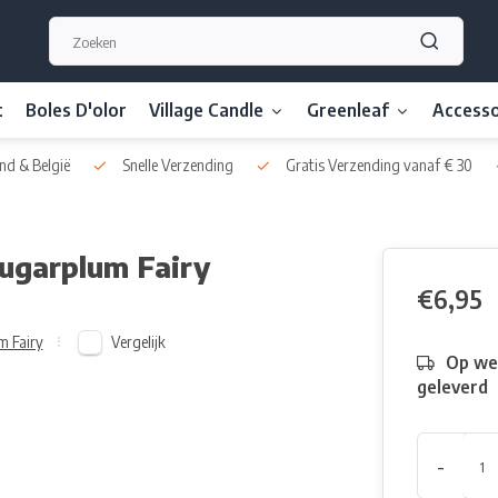
t
Boles D'olor
Village Candle
Greenleaf
Accesso
nd & België
Snelle Verzending
Gratis Verzending vanaf € 30
Sugarplum Fairy
€6,95
Vergelijk
m Fairy
Op we
geleverd
-