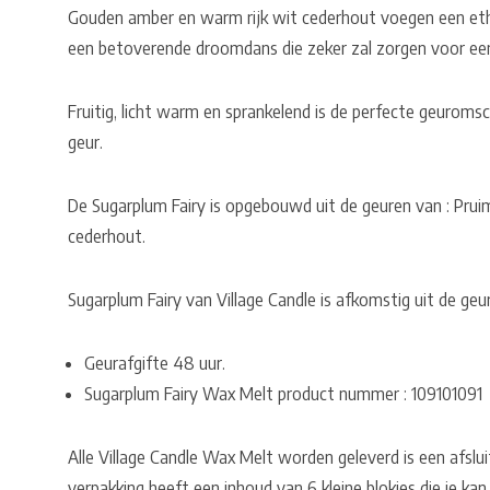
Gouden amber en warm rijk wit cederhout voegen een eth
een betoverende droomdans die zeker zal zorgen voor een 
Fruitig, licht warm en sprankelend is de perfecte geuromsc
geur.
De Sugarplum Fairy is opgebouwd uit de geuren van : Pru
cederhout.
Sugarplum Fairy van Village Candle is afkomstig uit de geu
Geurafgifte 48 uur.
Sugarplum Fairy Wax Melt product nummer : 109101091
Alle Village Candle Wax Melt worden geleverd is een afsluit
verpakking heeft een inhoud van 6 kleine blokjes die je ka