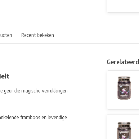
ducten
Recent bekeken
Gerelateer
elt
de geur die magische verrukkingen
ankelende framboos en levendige