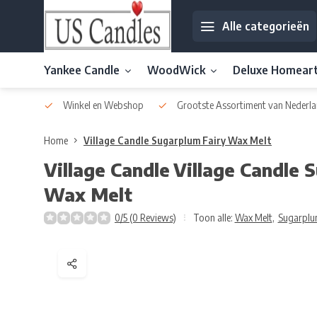
Alle categorieën
Yankee Candle
WoodWick
Deluxe Homear
af € 30
Winkel en Webshop
Grootste Assortiment van Nederla
Home
Village Candle Sugarplum Fairy Wax Melt
Village Candle
Village Candle 
Wax Melt
0/5 (0 Reviews)
Toon alle:
Wax Melt
,
Sugarplu