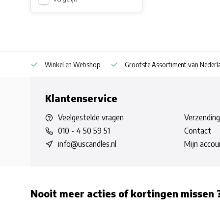
af € 30
Winkel en Webshop
Grootste Assortiment van Nederla
Klantenservice
Veelgestelde vragen
Verzending
010 - 4 50 59 51
Contact
info@uscandles.nl
Mijn accou
Nooit meer acties of kortingen missen 