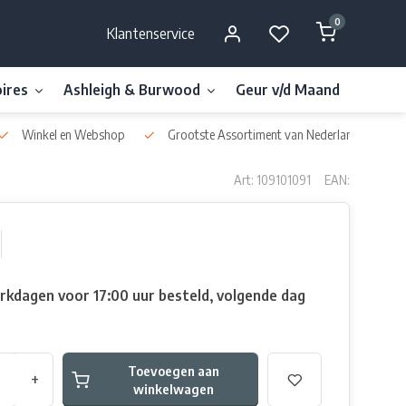
0
Klantenservice
ires
Ashleigh & Burwood
Geur v/d Maand
Millefi
Winkel en Webshop
Grootste Assortiment van Nederland & België
Art: 109101091
EAN:
rkdagen voor 17:00 uur besteld, volgende dag
Toevoegen aan
+
winkelwagen