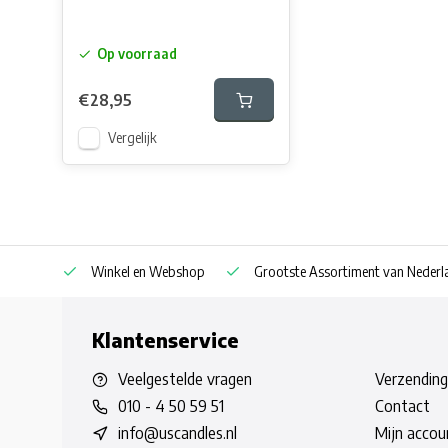
Op voorraad
€28,95
Vergelijk
af € 30
Winkel en Webshop
Grootste Assortiment van Nederla
Klantenservice
Veelgestelde vragen
Verzending
010 - 4 50 59 51
Contact
info@uscandles.nl
Mijn accou