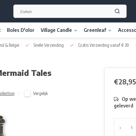
t
Boles D'olor
Village Candle
Greenleaf
Accesso
nd & België
Snelle Verzending
Gratis Verzending vanaf € 30
Mermaid Tales
€28,95
Vergelijk
ollection
Op we
geleverd
-