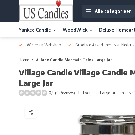
Alle categorieën
Yankee Candle
WoodWick
Deluxe Homear
af € 30
Winkel en Webshop
Grootste Assortiment van Nederla
Home
Village Candle Mermaid Tales Large Jar
Village Candle
Village Candle 
Large Jar
0/5 (0 Reviews)
Toon alle:
Large Jar
,
Fantasy C