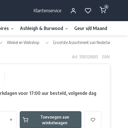
0
Klantenservice
ires
Ashleigh & Burwood
Geur v/d Maand
Millefi
Winkel en Webshop
Grootste Assortiment van Nederland & België
Art: 108026685
EAN:
rkdagen voor 17:00 uur besteld, volgende dag
Toevoegen aan
+
winkelwagen