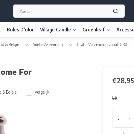
t
Boles D'olor
Village Candle
Greenleaf
Accesso
nd & België
Snelle Verzending
Gratis Verzending vanaf € 30
Home For
€28,95
Vergelijk
 & Edible
-