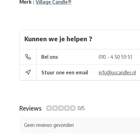
Merk :
Village Candle®
Kunnen we je helpen ?
Bel ons
010 - 4 50 59 51
Stuur one een email
info@uscandles.nl
Reviews
0/5
Geen reviews gevonden