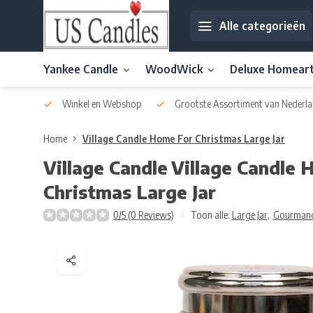
Alle categorieën
Yankee Candle
WoodWick
Deluxe Homear
af € 30
Winkel en Webshop
Grootste Assortiment van Nederla
Home
Village Candle Home For Christmas Large Jar
Village Candle
Village Candle 
Christmas Large Jar
0/5 (0 Reviews)
Toon alle:
Large Jar
,
Gourmand