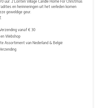
170 uur. 2 Lonten Village Candle Home For Christmas
tradities en herinneringen uit het verleden komen
eze geweldige geur.
r
 Verzending vanaf € 30
 en Webshop
te Assortiment van Nederland & België
 Verzending