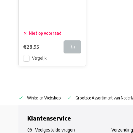
Niet op voorraad
€28,95
Vergelijk
af € 30
Winkel en Webshop
Grootste Assortiment van Nederla
Klantenservice
Veelgestelde vragen
Verzending