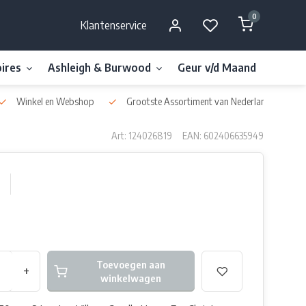
0
Klantenservice
ires
Ashleigh & Burwood
Geur v/d Maand
Millefi
Winkel en Webshop
Grootste Assortiment van Nederland & België
Art: 124026819
EAN: 602406635949
Toevoegen aan
+
winkelwagen