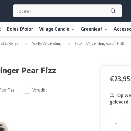
t
Boles D'olor
Village Candle
Greenleaf
Accesso
nd & België
Snelle Verzending
Gratis Verzending vanaf € 30
Ginger Pear Fizz
€23,95
Vergelijk
Pear Fizz
Op we
geleverd
-