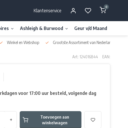
0
Klantenservice
ires
Ashleigh & Burwood
Geur v/d Maand
Millefi
Winkel en Webshop
Grootste Assortiment van Nederland & België
Art: 124016844
EAN:
rkdagen voor 17:00 uur besteld, volgende dag
Toevoegen aan
+
winkelwagen