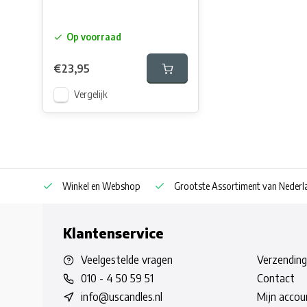
Op voorraad
€23,95
Vergelijk
af € 30
Winkel en Webshop
Grootste Assortiment van Nederla
Klantenservice
Veelgestelde vragen
Verzending
010 - 4 50 59 51
Contact
info@uscandles.nl
Mijn accou