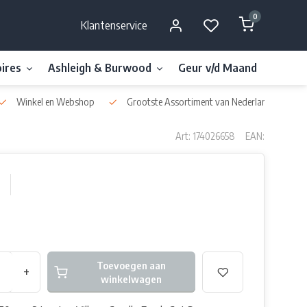
0
Klantenservice
ires
Ashleigh & Burwood
Geur v/d Maand
Millefi
Winkel en Webshop
Grootste Assortiment van Nederland & België
Art: 174026658
EAN:
Toevoegen aan
+
winkelwagen