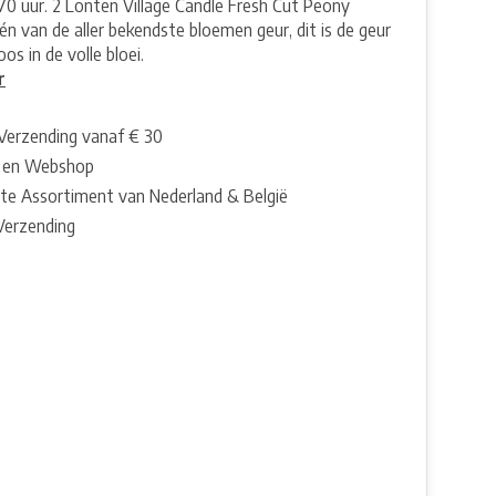
170 uur. 2 Lonten Village Candle Fresh Cut Peony
één van de aller bekendste bloemen geur, dit is de geur
os in de volle bloei.
r
 Verzending vanaf € 30
 en Webshop
te Assortiment van Nederland & België
 Verzending