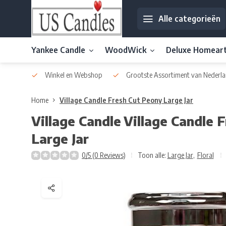
Alle categorieën
Yankee Candle
WoodWick
Deluxe Homear
af € 30
Winkel en Webshop
Grootste Assortiment van Nederla
Home
Village Candle Fresh Cut Peony Large Jar
Village Candle
Village Candle 
Large Jar
0/5 (0 Reviews)
Toon alle:
Large Jar
,
Floral