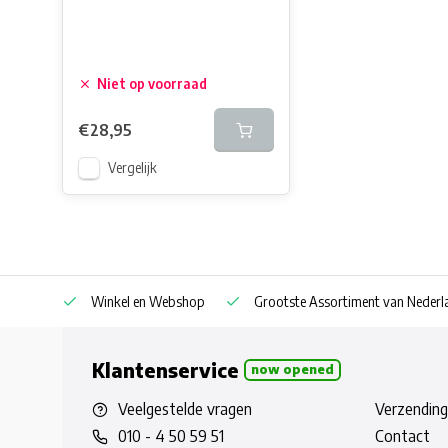
Niet op voorraad
€28,95
Vergelijk
af € 30
Winkel en Webshop
Grootste Assortiment van Nederla
Klantenservice
now opened
Veelgestelde vragen
Verzending
010 - 4 50 59 51
Contact