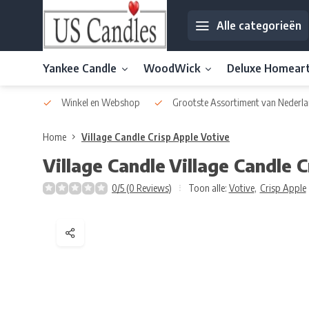
Alle categorieën
Yankee Candle
WoodWick
Deluxe Homear
af € 30
Winkel en Webshop
Grootste Assortiment van Nederla
Home
Village Candle Crisp Apple Votive
Village Candle
Village Candle 
0/5 (0 Reviews)
Toon alle:
Votive
,
Crisp Apple