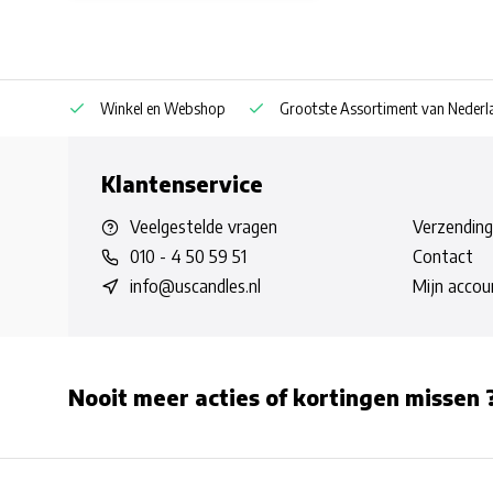
af € 30
Winkel en Webshop
Grootste Assortiment van Nederla
Klantenservice
Veelgestelde vragen
Verzending
010 - 4 50 59 51
Contact
info@uscandles.nl
Mijn accou
Nooit meer acties of kortingen missen 