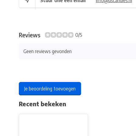
Stuur one een email
info@uscandles.nl
Reviews
0/5
Geen reviews gevonden
Je beoordeling toevoegen
Recent bekeken