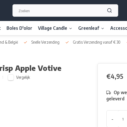
t
Boles D'olor
Village Candle
Greenleaf
Accesso
nd & België
Snelle Verzending
Gratis Verzending vanaf € 30
Crisp Apple Votive
€4,95
Vergelijk
Op we
geleverd
-