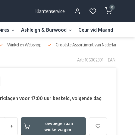
0
Klantenservice
ires
Ashleigh & Burwood
Geur v/d Maand
Millefi
Winkel en Webshop
Grootste Assortiment van Nederland & België
Art: 106002301
EAN:
rkdagen voor 17:00 uur besteld, volgende dag
Toevoegen aan
+
winkelwagen