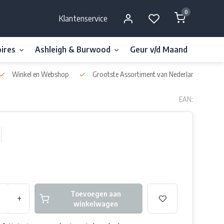
0
Klantenservice
ires
Ashleigh & Burwood
Geur v/d Maand
Millefi
Winkel en Webshop
Grootste Assortiment van Nederland & België
EAN:
Toevoegen aan
+
winkelwagen