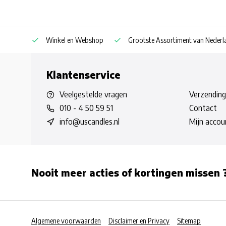
af € 30
Winkel en Webshop
Grootste Assortiment van Nederla
Klantenservice
Veelgestelde vragen
Verzending
010 - 4 50 59 51
Contact
info@uscandles.nl
Mijn accou
Nooit meer acties of kortingen missen 
Algemene voorwaarden
Disclaimer en Privacy
Sitemap