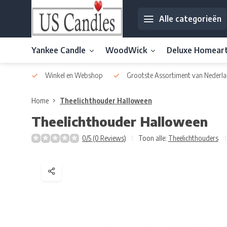
Alle categorieën
Yankee Candle
WoodWick
Deluxe Homear
af € 30
Winkel en Webshop
Grootste Assortiment van Nederla
Home
Theelichthouder Halloween
Theelichthouder Halloween
0/5 (0 Reviews)
Toon alle:
Theelichthouders