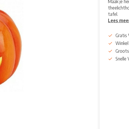
Maak je he
theelichth
tafel.
Lees mee
Gratis
Winkel
Groots
Snelle