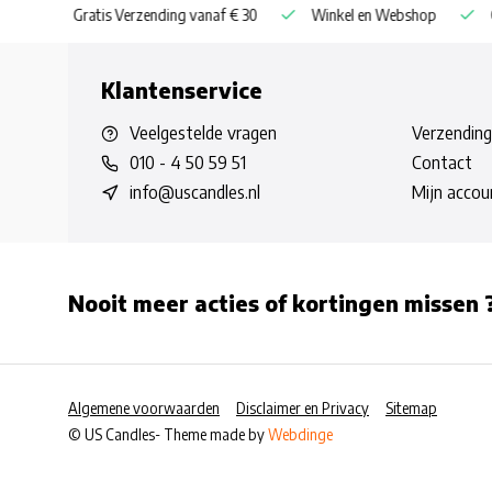
naf € 30
Winkel en Webshop
Grootste Assortiment van Nederl
Klantenservice
Veelgestelde vragen
Verzending
010 - 4 50 59 51
Contact
info@uscandles.nl
Mijn accou
Nooit meer acties of kortingen missen 
Algemene voorwaarden
Disclaimer en Privacy
Sitemap
© US Candles
- Theme made by
Webdinge