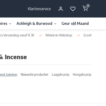
0
Klantenservice
ires
Ashleigh & Burwood
Geur v/d Maand
Millefi
Winkel en Webshop
Grootste Assortiment van Nederland & Belgi
 Incense
eest bekeken
Nieuwste producten
Laagste prijs
Hoogste prijs