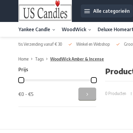
Alle categorieën
Yankee Candle
WoodWick
Deluxe Homear
naf € 30
Winkel en Webshop
Grootste Assortiment van Nederla
Home
Tags
WoodWick Amber & Incense
Prijs
Produc
0 Producten
€0 - €5