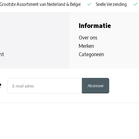
and & België
Snelle Verzending
Gratis Verzending vanaf € 30
Informatie
Over ons
Merken
nt
Categorieën
?
Abonneer