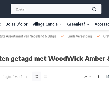
t
Boles D'olor
Village Candle
Greenleaf
Accesso
nd & België
Snelle Verzending
Gratis Verzending vanaf € 30
ten getagd met WoodWick Amber &
Pagina 1 van 1
M