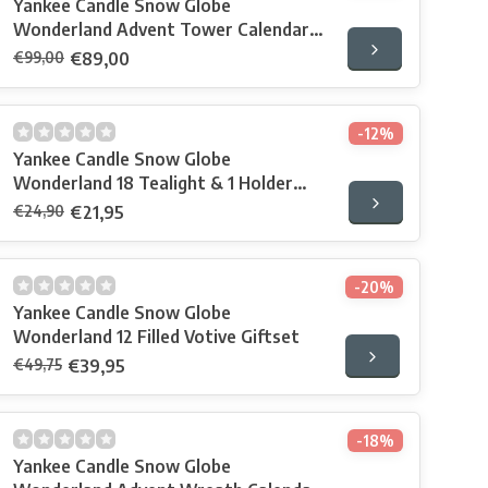
Yankee Candle Snow Globe
Wonderland Advent Tower Calendar
Book 2022
€99,00
€89,00
-12%
Yankee Candle Snow Globe
Wonderland 18 Tealight & 1 Holder
Giftset
€24,90
€21,95
-20%
Yankee Candle Snow Globe
Wonderland 12 Filled Votive Giftset
€49,75
€39,95
-18%
Yankee Candle Snow Globe