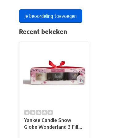
Je beoordeling toevoegen
Recent bekeken
Yankee Candle Snow
Globe Wonderland 3 Filled
Votive Signature Gift Set