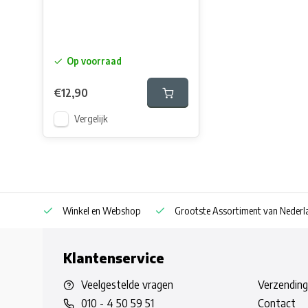
Op voorraad
€12,90
Vergelijk
af € 30
Winkel en Webshop
Grootste Assortiment van Nederla
Klantenservice
Veelgestelde vragen
Verzending
010 - 4 50 59 51
Contact