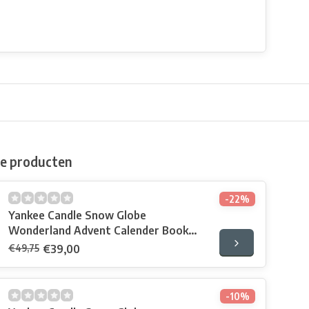
de producten
-22%
Yankee Candle Snow Globe
Wonderland Advent Calender Book
2022
€49,75
€39,00
-10%