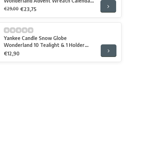
Wonderland Advent Wreath Calendar
2022
€29,00
€23,75
Yankee Candle Snow Globe
Wonderland 10 Tealight & 1 Holder
Giftset
€12,90