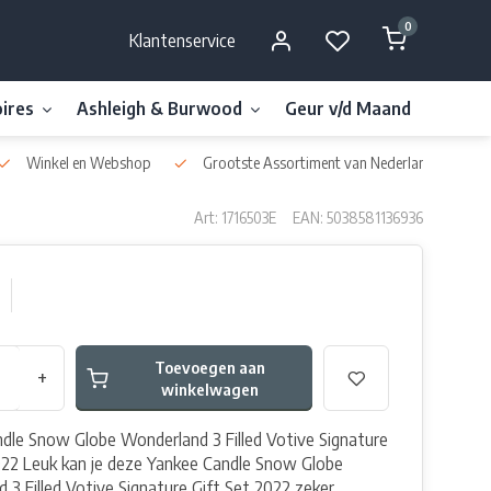
0
Klantenservice
ires
Ashleigh & Burwood
Geur v/d Maand
Millefi
Winkel en Webshop
Grootste Assortiment van Nederland & België
Art: 1716503E
EAN: 5038581136936
Toevoegen aan
+
winkelwagen
dle Snow Globe Wonderland 3 Filled Votive Signature
022 Leuk kan je deze Yankee Candle Snow Globe
 3 Filled Votive Signature Gift Set 2022 zeker