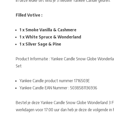
In deze leuke set vind je 3 nieuwe Yankee Candle geuren.
Filled Votive :
1 x Smoke Vanilla & Cashmere
1 x White Spruce & Wonderland
1 x Silver Sage & Pine
Product Informatie : Yankee Candle Snow Globe Wonderland
Set
Yankee Candle product nummer 1716503E
Yankee Candle EAN Nummer : 5038581136936
Bestel je deze Yankee Candle Snow Globe Wonderland 3 Fil
werkdagen voor 17:00 uur dan heb je deze de volgende in h