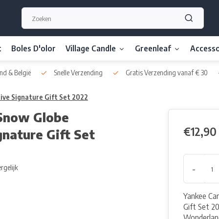
t
Boles D'olor
Village Candle
Greenleaf
Accesso
nd & België
Snelle Verzending
Gratis Verzending vanaf € 30
ive Signature Gift Set 2022
Snow Globe
€12,90
gnature Gift Set
-
rgelijk
Yankee Can
Gift Set 2
Wonderland