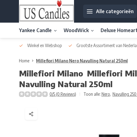
Alle categorieën
Yankee Candle
WoodWick
Deluxe Homear
af € 30
Winkel en Webshop
Grootste Assortiment van Nederla
Home
Millefiori Milano Nero Navulling Natural 250ml
Millefiori Milano
Millefiori M
Navulling Natural 250ml
0/5 (0 Reviews)
Toon alle:
Nero
,
Navulling 250