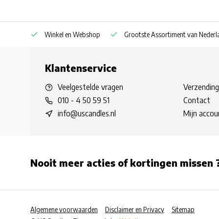
af € 30
Winkel en Webshop
Grootste Assortiment van Nederla
Klantenservice
Veelgestelde vragen
Verzending
010 - 4 50 59 51
Contact
info@uscandles.nl
Mijn accou
Nooit meer acties of kortingen missen 
Algemene voorwaarden
Disclaimer en Privacy
Sitemap