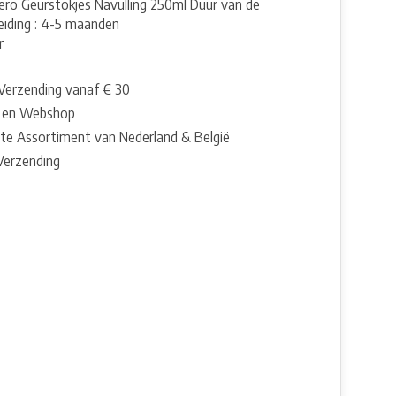
 Nero Geurstokjes Navulling 250ml Duur van de
eiding : 4-5 maanden
r
 Verzending vanaf € 30
 en Webshop
te Assortiment van Nederland & België
 Verzending