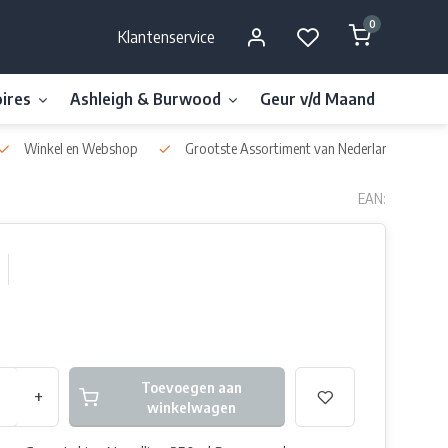
0
Klantenservice
ires
Ashleigh & Burwood
Geur v/d Maand
Millefi
Winkel en Webshop
Grootste Assortiment van Nederland & België
EAN:
Toevoegen aan
+
winkelwagen