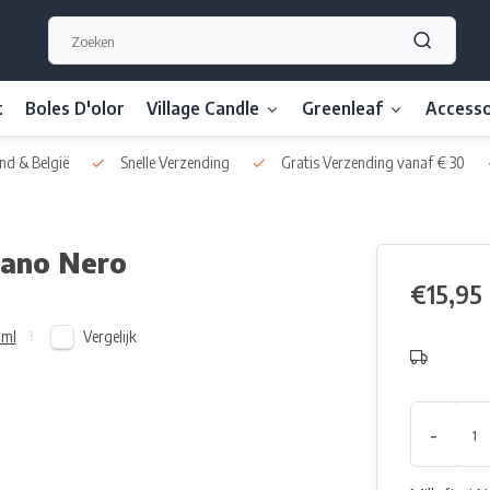
t
Boles D'olor
Village Candle
Greenleaf
Accesso
nd & België
Snelle Verzending
Gratis Verzending vanaf € 30
ilano Nero
€15,95
Vergelijk
 ml
-