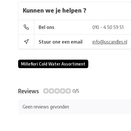
Kunnen we je helpen ?
Bel ons
010 - 4 50 59 51
Stuur one een email
info@uscandles.nl
Millefiori Cold Water Assortiment
Reviews
0/5
Geen reviews gevonden