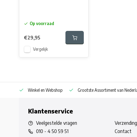
Op voorraad
€29,95
Vergelijk
af € 30
Winkel en Webshop
Grootste Assortiment van Nederla
Klantenservice
Veelgestelde vragen
Verzending
010 - 4 50 59 51
Contact