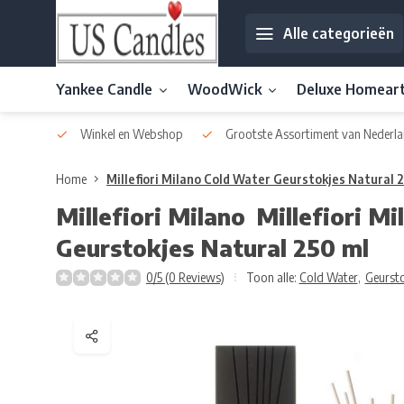
Alle categorieën
Yankee Candle
WoodWick
Deluxe Homear
af € 30
Winkel en Webshop
Grootste Assortiment van Nederla
Home
Millefiori Milano Cold Water Geurstokjes Natural 
Millefiori Milano
Millefiori M
Geurstokjes Natural 250 ml
0/5 (0 Reviews)
Toon alle:
Cold Water
,
Geursto