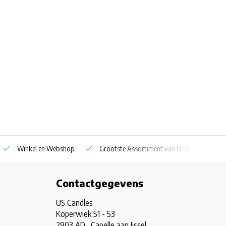
Winkel en Webshop
Grootste Assortiment van Nederland & Belg
Contactgegevens
US Candles
Koperwiek 51 - 53
2903 AD , Capelle aan Ijssel