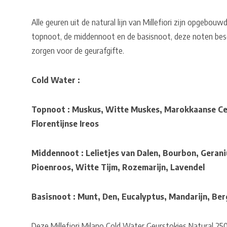
Alle geuren uit de natural lijn van Millefiori zijn opgebouw
topnoot, de middennoot en de basisnoot, deze noten besc
zorgen voor de geurafgifte.
Cold Water :
Topnoot : Muskus, Witte Muskes, Marokkaanse Ce
Florentijnse Ireos
Middennoot : Lelietjes van Dalen, Bourbon, Geran
Pioenroos, Witte Tijm, Rozemarijn, Lavendel
Basisnoot : Munt, Den, Eucalyptus, Mandarijn, Be
Deze Millefiori Milano Cold Water Geurstokjes Natural 25