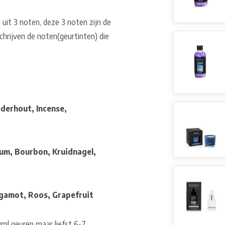
d uit 3 noten, deze 3 noten zijn de
hrijven de noten(geurtinten) die
derhout, Incense,
ium, Bourbon, Kruidnagel,
rgamot, Roos, Grapefruit
0ml geuren maar liefst 6-7