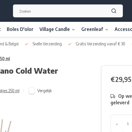
t
Boles D'olor
Village Candle
Greenleaf
Accesso
nd & België
Snelle Verzending
Gratis Verzending vanaf € 30
250 ml
ilano Cold Water
€29,95
Vergelijk
kjes 250 ml
Op we
geleverd
-