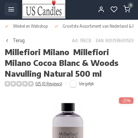
0
Winkel en Webshop
Grootste Assortiment van Nederland & Bel
Terug
Art: 7RECB
EAN: 8051938691503
Millefiori Milano
Millefiori
Milano Cocoa Blanc & Woods
Navulling Natural 500 ml
Vergelijk
0/5 (0 Reviews)
-25%