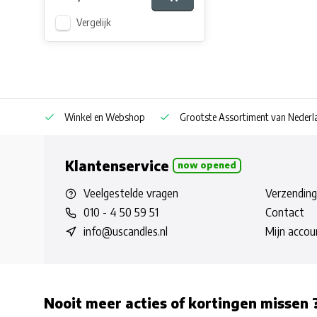
Vergelijk
af € 30
Winkel en Webshop
Grootste Assortiment van Nederla
Klantenservice
now opened
Veelgestelde vragen
Verzending
010 - 4 50 59 51
Contact
info@uscandles.nl
Mijn accou
Nooit meer acties of kortingen missen 