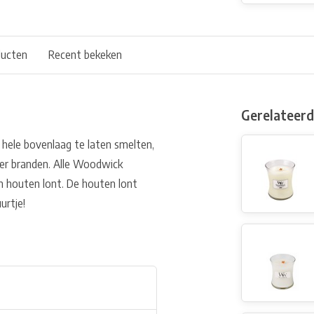
ducten
Recent bekeken
Gerelateer
 hele bovenlaag te laten smelten,
ier branden. Alle Woodwick
n houten lont. De houten lont
urtje!