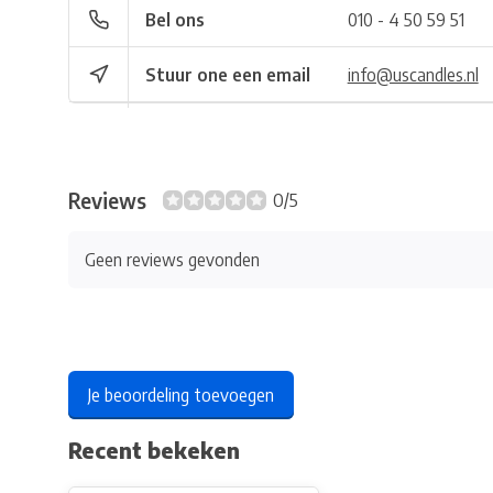
Bel ons
010 - 4 50 59 51
Stuur one een email
info@uscandles.nl
Reviews
0/5
Geen reviews gevonden
Je beoordeling toevoegen
Recent bekeken