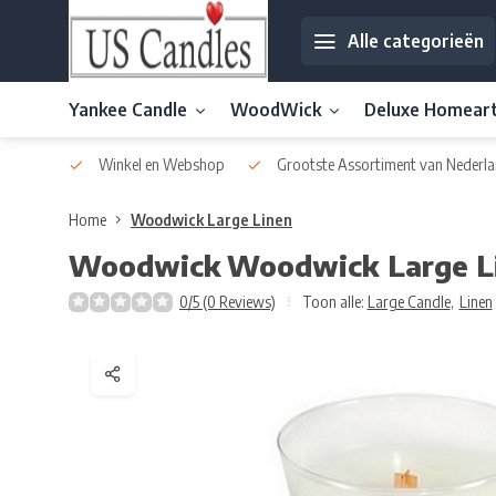
Alle categorieën
Yankee Candle
WoodWick
Deluxe Homear
af € 30
Winkel en Webshop
Grootste Assortiment van Nederla
Home
Woodwick Large Linen
Woodwick
Woodwick Large L
0/5 (0 Reviews)
Toon alle:
Large Candle
,
Linen