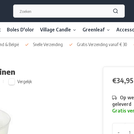
t
Boles D'olor
Village Candle
Greenleaf
Accesso
nd & België
Snelle Verzending
Gratis Verzending vanaf € 30
inen
€34,95
Vergelijk
Op we
geleverd
Gratis ve
-