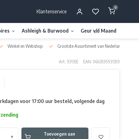
0
Klantenservice
ires
Ashleigh & Burwood
Geur v/d Maand
Millefi
Winkel en Webshop
Grootste Assortiment van Nederland & België
Art: 93135E
EAN: 0663595931359
rkdagen voor 17:00 uur besteld, volgende dag
rzending
Toevoegen aan
+