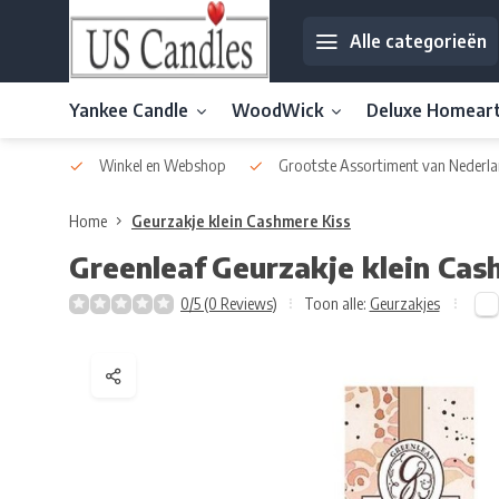
Alle categorieën
Yankee Candle
WoodWick
Deluxe Homear
af € 30
Winkel en Webshop
Grootste Assortiment van Nederla
Home
Geurzakje klein Cashmere Kiss
Greenleaf
Geurzakje klein Cas
0/5 (0 Reviews)
Toon alle:
Geurzakjes