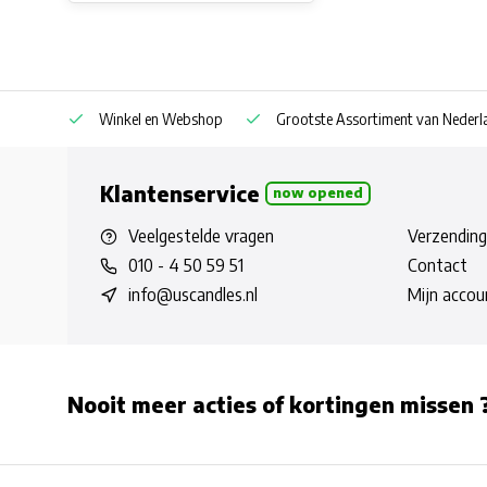
af € 30
Winkel en Webshop
Grootste Assortiment van Nederla
Klantenservice
now opened
Veelgestelde vragen
Verzending
010 - 4 50 59 51
Contact
info@uscandles.nl
Mijn accou
Nooit meer acties of kortingen missen 