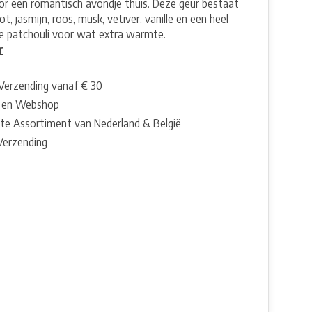
or een romantisch avondje thuis. Deze geur bestaat
t, jasmijn, roos, musk, vetiver, vanille en een heel
gje patchouli voor wat extra warmte.
r
 Verzending vanaf € 30
 en Webshop
te Assortiment van Nederland & België
 Verzending