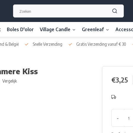
t
Boles D'olor
Village Candle
Greenleaf
Accesso
nd & België
Snelle Verzending
Gratis Verzending vanaf € 30
hmere Kiss
€3,25
Vergelijk
-