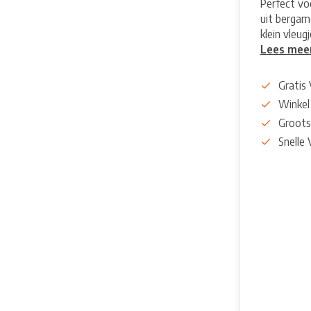
Perfect vo
uit bergamo
klein vleu
Lees mee
Gratis
Winkel
Groots
Snelle