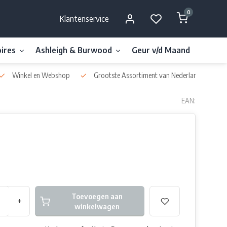
0
Klantenservice
ires
Ashleigh & Burwood
Geur v/d Maand
Millefi
Winkel en Webshop
Grootste Assortiment van Nederland & België
EAN:
Toevoegen aan
+
winkelwagen