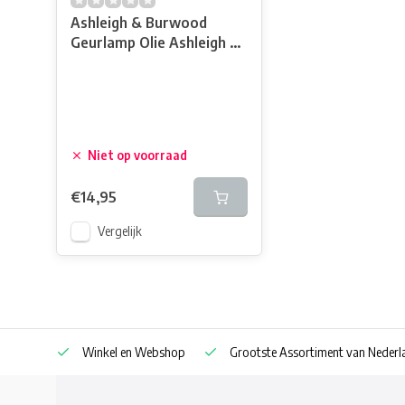
Ashleigh & Burwood
Geurlamp Olie Ashleigh &
Burwood Relaxtion 500
ml
Niet op voorraad
€14,95
Vergelijk
af € 30
Winkel en Webshop
Grootste Assortiment van Nederla