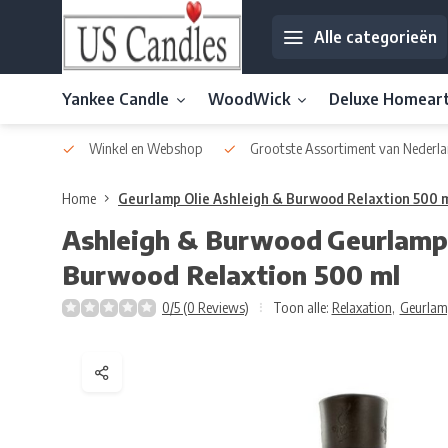
Alle categorieën
Yankee Candle
WoodWick
Deluxe Homear
af € 30
Winkel en Webshop
Grootste Assortiment van Nederla
Home
Geurlamp Olie Ashleigh & Burwood Relaxtion 500 
Ashleigh & Burwood
Geurlamp 
Burwood Relaxtion 500 ml
0/5 (0 Reviews)
Toon alle:
Relaxation
,
Geurlam