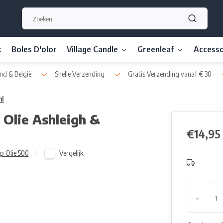
t
Boles D'olor
Village Candle
Greenleaf
Accesso
nd & België
Snelle Verzending
Gratis Verzending vanaf € 30
ml
Olie Ashleigh &
€14,95
Vergelijk
p Olie 500
-