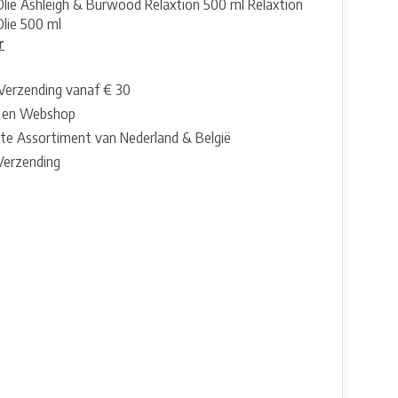
lie Ashleigh & Burwood Relaxtion 500 ml Relaxtion
lie 500 ml
r
 Verzending vanaf € 30
 en Webshop
te Assortiment van Nederland & België
 Verzending