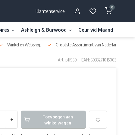
0
Klantenservice
ires
Ashleigh & Burwood
Geur v/d Maand
Millefi
Winkel en Webshop
Grootste Assortiment van Nederland & België
Art: pfl950
EAN: 5033271015003
Toevoegen aan
+
winkelwagen