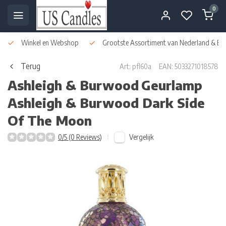
0
Winkel en Webshop
Grootste Assortiment van Nederland & Bel
Terug
Art: pfl60a
EAN: 5033271018578
Ashleigh & Burwood
Geurlamp
Ashleigh & Burwood Dark Side
Of The Moon
Vergelijk
0/5 (0 Reviews)