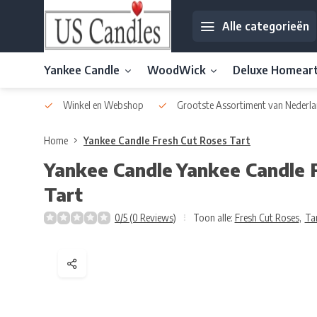
Alle categorieën
Yankee Candle
WoodWick
Deluxe Homear
af € 30
Winkel en Webshop
Grootste Assortiment van Nederla
Home
Yankee Candle Fresh Cut Roses Tart
Yankee Candle
Yankee Candle 
Tart
0/5 (0 Reviews)
Toon alle:
Fresh Cut Roses
,
Ta