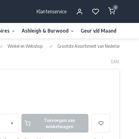
0
Klantenservice
ires
Ashleigh & Burwood
Geur v/d Maand
Millefi
Winkel en Webshop
Grootste Assortiment van Nederland & België
EAN:
Toevoegen aan
+
winkelwagen