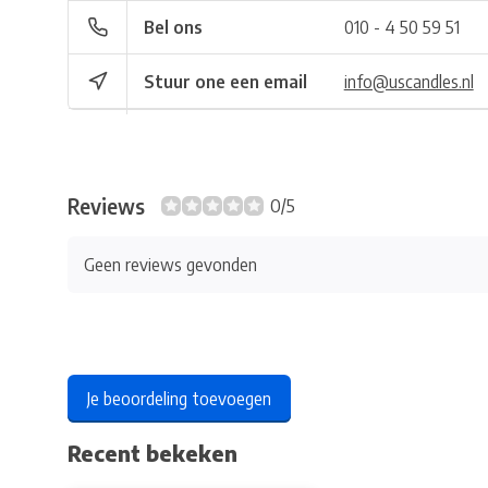
Bel ons
010 - 4 50 59 51
Stuur one een email
info@uscandles.nl
Reviews
0/5
Geen reviews gevonden
Je beoordeling toevoegen
Recent bekeken