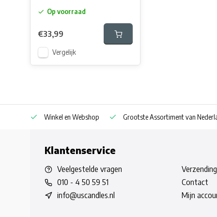
Op voorraad
€33,99
Vergelijk
af € 30
Winkel en Webshop
Grootste Assortiment van Nederla
Klantenservice
Veelgestelde vragen
Verzending
010 - 4 50 59 51
Contact
info@uscandles.nl
Mijn accou