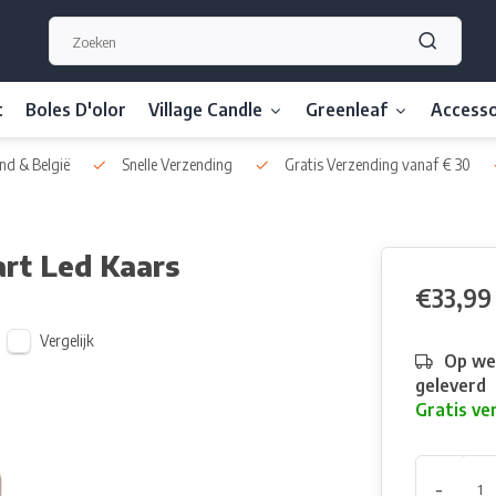
t
Boles D'olor
Village Candle
Greenleaf
Accesso
nd & België
Snelle Verzending
Gratis Verzending vanaf € 30
rt Led Kaars
€33,99
Vergelijk
Op we
geleverd
Gratis ve
-