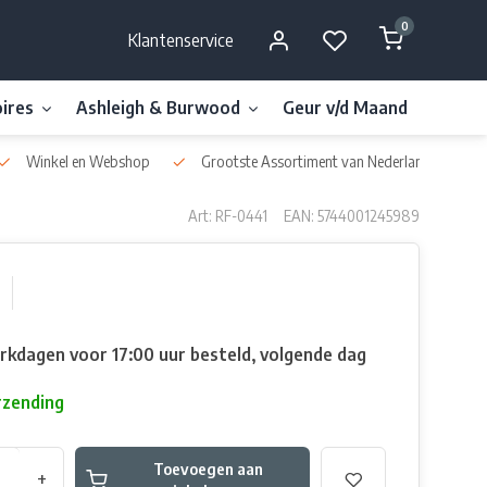
0
Klantenservice
ires
Ashleigh & Burwood
Geur v/d Maand
Millefi
Winkel en Webshop
Grootste Assortiment van Nederland & België
Art: RF-0441
EAN: 5744001245989
rkdagen voor 17:00 uur besteld, volgende dag
rzending
Toevoegen aan
+