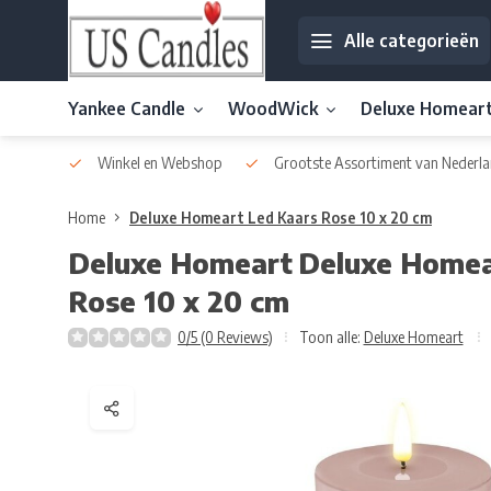
Alle categorieën
Yankee Candle
WoodWick
Deluxe Homear
af € 30
Winkel en Webshop
Grootste Assortiment van Nederla
Home
Deluxe Homeart Led Kaars Rose 10 x 20 cm
Deluxe Homeart
Deluxe Homea
Rose 10 x 20 cm
0/5 (0 Reviews)
Toon alle:
Deluxe Homeart