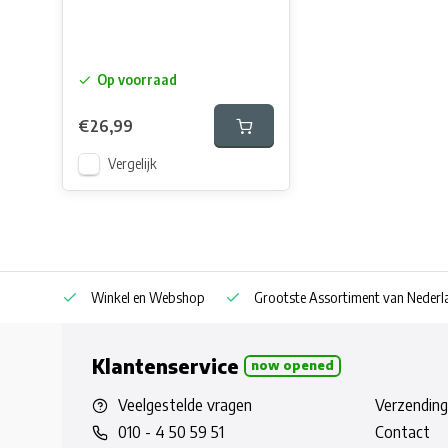
Op voorraad
€26,99
Vergelijk
af € 30
Winkel en Webshop
Grootste Assortiment van Nederla
Klantenservice
now opened
Veelgestelde vragen
Verzending
010 - 4 50 59 51
Contact