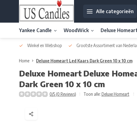
Alle categorieën
Yankee Candle
WoodWick
Deluxe Homear
af € 30
Winkel en Webshop
Grootste Assortiment van Nederla
Home
Deluxe Homeart Led Kaars Dark Green 10 x 10 cm
Deluxe Homeart
Deluxe Homea
Dark Green 10 x 10 cm
0/5 (0 Reviews)
Toon alle:
Deluxe Homeart