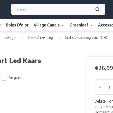
t
Boles D'olor
Village Candle
Greenleaf
Accesso
nd & België
Snelle Verzending
Gratis Verzending vanaf € 30
rt Led Kaars
€26,99
Vergelijk
-
Deluxe Hom
vanzelfspr
Homeart va