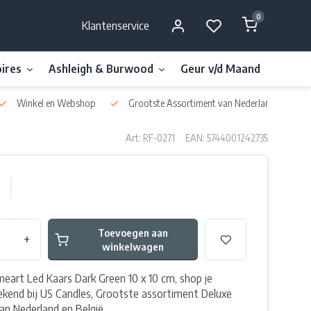
0
Klantenservice
ires
Ashleigh & Burwood
Geur v/d Maand
Millefi
Winkel en Webshop
Grootste Assortiment van Nederland & België
Art: RF-0271
EAN: 5744001242735
Toevoegen aan
+
winkelwagen
eart Led Kaars Dark Green 10 x 10 cm, shop je
ekend bij US Candles, Grootste assortiment Deluxe
n Nederland en België